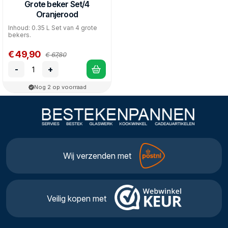
Grote beker Set/4
Oranjerood
Inhoud: 0.35 L Set van 4 grote
bekers.
€ 49,90
€ 67,80
-
+
Nog 2 op voorraad
Wij verzenden met
Veilig kopen met