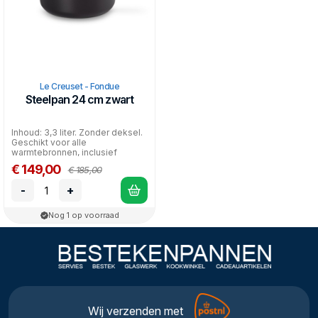
Le Creuset - Fondue
Steelpan 24 cm zwart
Inhoud: 3,3 liter. Zonder deksel.
Geschikt voor alle
warmtebronnen, inclusief
inductie en oven.
€ 149,00
€ 185,00
-
+
Nog 1 op voorraad
Wij verzenden met