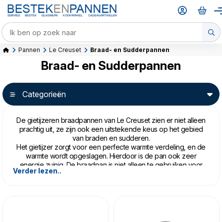
Pannen
Le Creuset
Braad- en Sudderpannen
Braad- en Sudderpannen
Categorieën
De gietijzeren braadpannen van Le Creuset zien er niet alleen
prachtig uit, ze zijn ook een uitstekende keus op het gebied
van braden en sudderen.
Het gietijzer zorgt voor een perfecte warmte verdeling, en de
warmte wordt opgeslagen. Hierdoor is de pan ook zeer
energie zuinig. De braadpan is niet alleen te gebruiken voor
Verder lezen..
vlees of stoofpotten, maar is ook perfect voor het maken van
risotto, pastasaus of soep.
Meer informatie over gietijzer vindt
u hier.
Onderstaande pannen zijn nu extra voordelig!