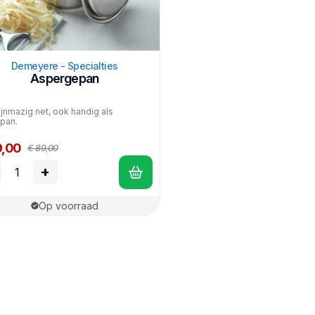
Demeyere - Specialties
Aspergepan
ijnmazig net, ook handig als
pan.
9,00
€ 89,00
+
Op voorraad