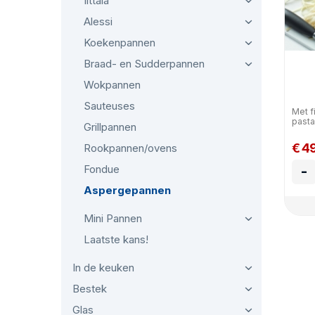
Iittala
Alessi
Koekenpannen
Braad- en Sudderpannen
Wokpannen
Sauteuses
Met f
pasta
Grillpannen
€ 4
Rookpannen/ovens
Fondue
-
Aspergepannen
Mini Pannen
Laatste kans!
In de keuken
Bestek
Glas