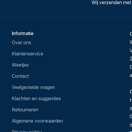
Wij verzenden met
Informatie
Over ons
V
Klantenservice
Z
Weetjes
D
a
Contact
Veelgestelde vragen
O
Klachten en suggesties
H
Retourneren
0
Algemene voorwaarden
z