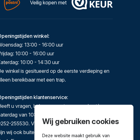
Veilig kopen met
Openingstijden winkel
:
Woensdag: 13:00 - 16:00 uur
rijdag: 10:00 - 16:00 uur
aterdag: 10:00 - 14:30 uur
e winkel is gesitueerd op de eerste verdieping en
lleen bereikbaar met een trap.
peningstijden klantenservice
:
eeft u vragen, bel ons gerust op maandag t/m
zaterdag van 10:00-17:00 op 071-5140892 of
Wij gebruiken cookies
252-255530. Via e-mail en het contactformulier
ijn wij ook buiten deze tijden te bereiken.
Deze website maakt gebruik van