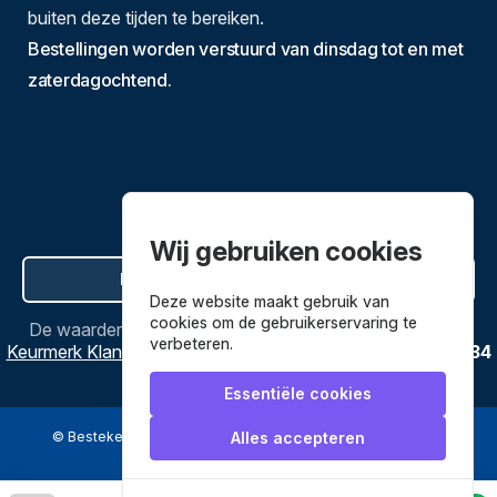
buiten deze tijden te bereiken.
Bestellingen worden verstuurd van dinsdag tot en met
zaterdagochtend.
Wij gebruiken cookies
Hier de overeenkomst ontbinden
Deze website maakt gebruik van
cookies om de gebruikerservaring te
De waardering van
Bestekenpannen.nl
bij
Webwinkel
verbeteren.
Keurmerk Klantbeoordelingen
is
9.8
/
10
gebaseerd op
3634
reviews.
Essentiële cookies
© Bestekenpannen.nl 2026
een webshop van
Alles accepteren
Veilig betalen met