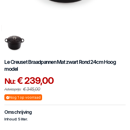
Le Creuset
Braadpannen
Mat zwart Rond 24cm Hoog
model
€ 239,00
Nu:
€ 345,00
Adviesprijs:
Nog 1 op voorraad
Omschrijving
Inhoud: 5 liter.