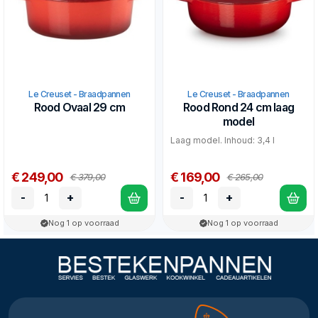
Le Creuset - Braadpannen
Le Creuset - Braadpannen
Rood Ovaal 29 cm
Rood Rond 24 cm laag
model
Laag model. Inhoud: 3,4 l
€ 249,00
€ 169,00
€ 379,00
€ 265,00
-
+
-
+
Nog 1 op voorraad
Nog 1 op voorraad