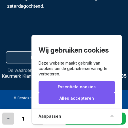
zaterdagochtend.
Wij gebruiken cookies
Hier de overeenkomst ontbinden
Deze website maakt gebruik van
cookies om de gebruikerservaring te
De waardering van
Bestekenpannen.nl
bij
Webwinkel
verbeteren.
Keurmerk Klantbeoordelingen
is
9.8
/
10
gebaseerd op
3635
reviews.
Essentiële cookies
© Bestekenpannen.nl 2026
een webshop van
Alles accepteren
Veilig betalen met
Aanpassen
-
+
In winkelmandje leggen