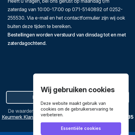
Heeft u vragen, bel ons gerust op maandag t/m
zaterdag van 10:00-17:00 op 071-5140892 of 0252-
255530. Via e-mail en het contactformulier zijn wij ook
buiten deze tijden te bereiken.
Bestellingen worden verstuurd van dinsdag tot en met
zaterdagochtend.
Wij gebruiken cookies
Hier de overeenkomst ontbinden
Deze website maakt gebruik van
cookies om de gebruikerservaring te
De waardering van
Bestekenpannen.nl
bij
Webwinkel
verbeteren.
Keurmerk Klantbeoordelingen
is
9.8
/
10
gebaseerd op
3635
reviews.
Essentiële cookies