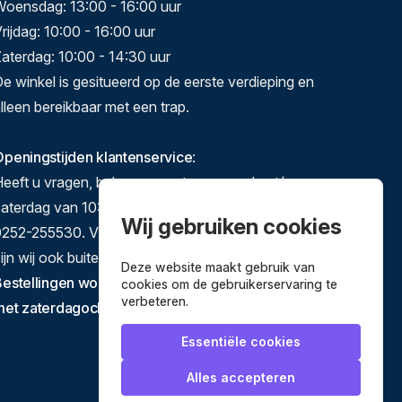
Woensdag: 13:00 - 16:00 uur
rijdag: 10:00 - 16:00 uur
aterdag: 10:00 - 14:30 uur
e winkel is gesitueerd op de eerste verdieping en
lleen bereikbaar met een trap.
peningstijden klantenservice
:
eeft u vragen, bel ons gerust op maandag t/m
zaterdag van 10:00-17:00 op 071-5140892 of
Wij gebruiken cookies
252-255530. Via e-mail en het contactformulier
ijn wij ook buiten deze tijden te bereiken.
Deze website maakt gebruik van
estellingen worden verstuurd van dinsdag tot en
cookies om de gebruikerservaring te
verbeteren.
met zaterdagochtend.
Essentiële cookies
Alles accepteren