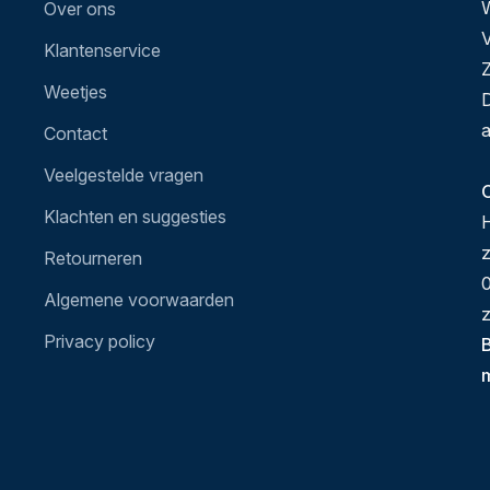
Over ons
V
Klantenservice
Z
Weetjes
D
a
Contact
Veelgestelde vragen
O
Klachten en suggesties
H
Retourneren
0
Algemene voorwaarden
z
Privacy policy
B