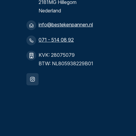
2181MG Hillegom
Nederland
info@bestekenpannen.nl
071 - 514 08 92
KVK: 28075079
BTW: NL805938229B01