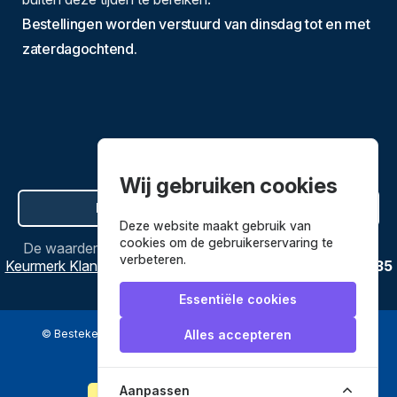
Bestellingen worden verstuurd van dinsdag tot en met
zaterdagochtend.
Wij gebruiken cookies
Hier de overeenkomst ontbinden
Deze website maakt gebruik van
cookies om de gebruikerservaring te
De waardering van
Bestekenpannen.nl
bij
Webwinkel
verbeteren.
Keurmerk Klantbeoordelingen
is
9.8
/
10
gebaseerd op
3635
reviews.
Essentiële cookies
© Bestekenpannen.nl 2026
een webshop van
Alles accepteren
Veilig betalen met
Aanpassen