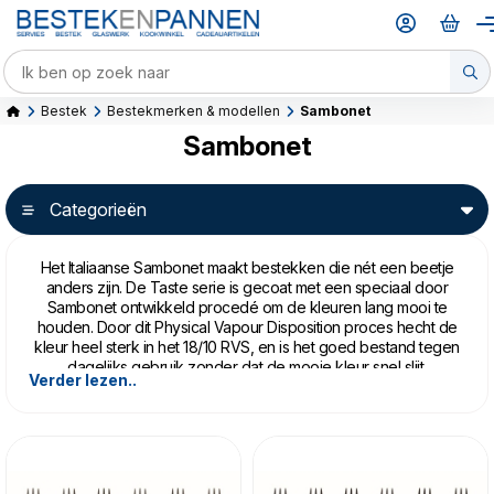
Bestek
Bestekmerken & modellen
Sambonet
Sambonet
Categorieën
Het Italiaanse Sambonet maakt bestekken die nét een beetje
anders zijn. De Taste serie is gecoat met een speciaal door
Sambonet ontwikkeld procedé om de kleuren lang mooi te
houden. Door dit Physical Vapour Disposition proces hecht de
kleur heel sterk in het 18/10 RVS, en is het goed bestand tegen
dagelijks gebruik zonder dat de mooie kleur snel slijt.
Verder lezen..
De kleuren Antique Champagne en Mirror Copper hebben
een vintage, stijlvolle uitstraling, die door het neutrale, warme
ontwerp van de Taste serie goed tot hun recht komen.
Het bestek mag in de vaatwasser. Vermijd overmatig schuren