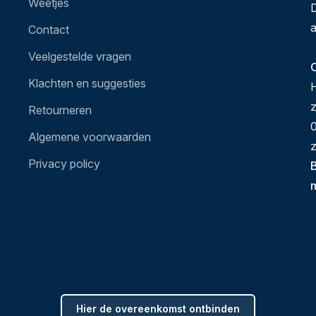
Weetjes
D
a
Contact
Veelgestelde vragen
O
Klachten en suggesties
H
Retourneren
0
Algemene voorwaarden
z
Privacy policy
B
Hier de overeenkomst ontbinden