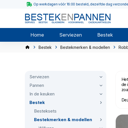
Op werkdagen vóór 16:00 besteld, dezelfde dag verzond
Home
Serviezen
Bestek
Bestek
Bestekmerken & modellen
Robb
Serviezen
Het
de 
Pannen
zoa
In de keuken
Dez
Bestek
Besteksets
Bestekmerken & modellen