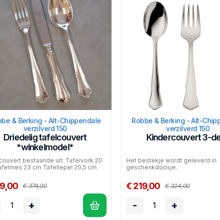
be & Berking - Alt-Chippendale
Robbe & Berking - Alt-Chip
verzilverd 150
verzilverd 150
Driedelig tafelcouvert
Kindercouvert 3-de
*winkelmodel*
couvert bestaande uit: Tafelvork 20
Het bestekje wordt geleverd in
felmes 23 cm Tafellepel 20,5 cm
geschenkdoosje.
99,00
€ 219,00
€ 374,00
€ 324,00
+
-
+