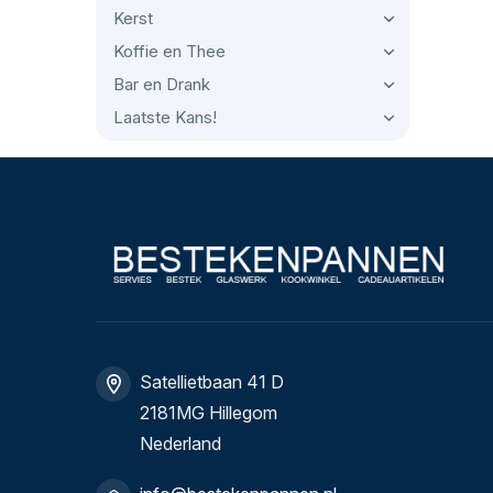
Kerst
Koffie en Thee
Bar en Drank
Laatste Kans!
Satellietbaan 41 D
2181MG Hillegom
Nederland