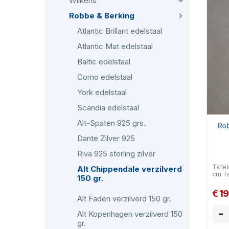
Wilkens
Robbe & Berking
Atlantic Brillant edelstaal
Atlantic Mat edelstaal
Baltic edelstaal
Como edelstaal
York edelstaal
Scandia edelstaal
Alt-Spaten 925 grs.
Rob
Dante Zilver 925
Riva 925 sterling zilver
Tafel
Alt Chippendale verzilverd
cm Ta
150 gr.
€ 1
Alt Faden verzilverd 150 gr.
-
Alt Kopenhagen verzilverd 150
gr.