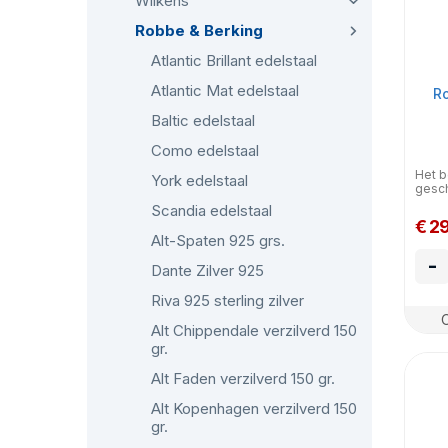
Wilkens
Robbe & Berking
Atlantic Brillant edelstaal
Atlantic Mat edelstaal
Ro
Baltic edelstaal
Como edelstaal
Het b
York edelstaal
gesc
Scandia edelstaal
€ 2
Alt-Spaten 925 grs.
-
Dante Zilver 925
Riva 925 sterling zilver
Alt Chippendale verzilverd 150
gr.
Alt Faden verzilverd 150 gr.
Alt Kopenhagen verzilverd 150
gr.