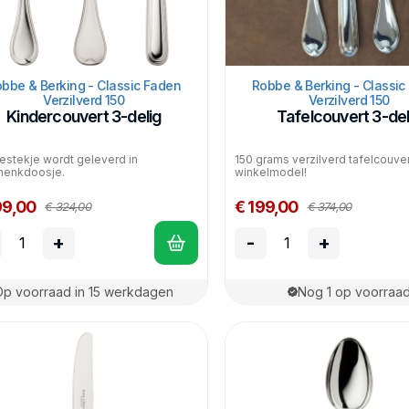
bbe & Berking - Classic Faden
Robbe & Berking - Classic
Verzilverd 150
Verzilverd 150
Kindercouvert 3-delig
Tafelcouvert 3-del
estekje wordt geleverd in
150 grams verzilverd tafelcouver
henkdoosje.
winkelmodel!
99,00
€ 199,00
€ 324,00
€ 374,00
+
-
+
Op voorraad in 15 werkdagen
Nog 1 op voorraa