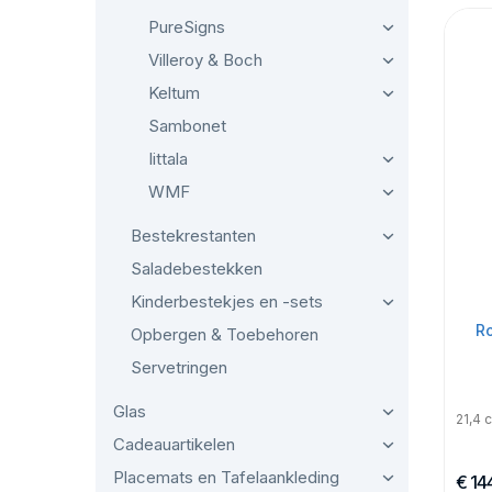
PureSigns
Villeroy & Boch
Keltum
Sambonet
Iittala
WMF
Bestekrestanten
Saladebestekken
Kinderbestekjes en -sets
Ro
Opbergen & Toebehoren
Servetringen
Glas
21,4 
Cadeauartikelen
Placemats en Tafelaankleding
€ 14