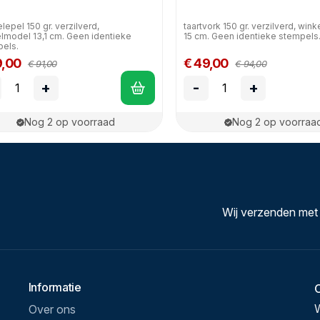
lepel 150 gr. verzilverd,
taartvork 150 gr. verzilverd, win
lmodel 13,1 cm. Geen identieke
15 cm. Geen identieke stempels
els.
9,00
€ 49,00
€ 91,00
€ 94,00
+
-
+
Nog 2 op voorraad
Nog 2 op voorraa
Wij verzenden met
Informatie
Over ons