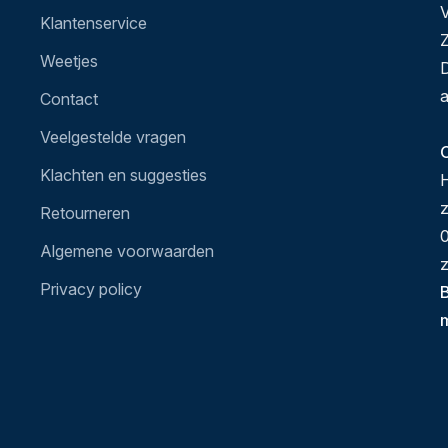
V
Klantenservice
Z
Weetjes
D
a
Contact
Veelgestelde vragen
O
Klachten en suggesties
H
Retourneren
0
Algemene voorwaarden
z
Privacy policy
B