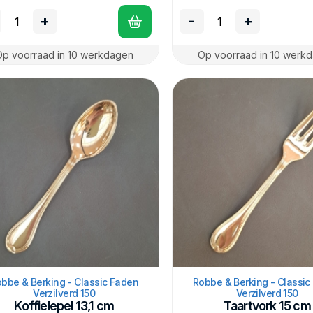
+
-
+
Op voorraad in 10 werkdagen
Op voorraad in 10 werk
bbe & Berking - Classic Faden
Robbe & Berking - Classic
Verzilverd 150
Verzilverd 150
Koffielepel 13,1 cm
Taartvork 15 cm