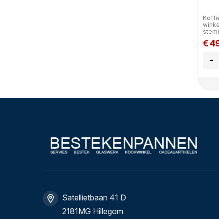
Koffie
winke
stemp
€ 4
-
Satellietbaan 41 D
2181MG Hillegom