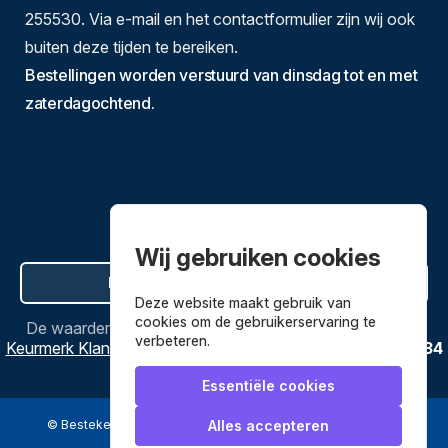
255530. Via e-mail en het contactformulier zijn wij ook
buiten deze tijden te bereiken.
Bestellingen worden verstuurd van dinsdag tot en met
zaterdagochtend.
Wij gebruiken cookies
Hier de overeenkomst ontbinden
Deze website maakt gebruik van
cookies om de gebruikerservaring te
De waardering van
Bestekenpannen.nl
bij
Webwinkel
verbeteren.
Keurmerk Klantbeoordelingen
is
9.8
/
10
gebaseerd op
3634
reviews.
Essentiële cookies
© Bestekenpannen.nl 2026
een webshop van
Alles accepteren