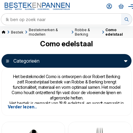
Bestekmerken &
Robbe &
Como
Bestek
modellen
Berking
edelstaal
Como edelstaal
Categorieën
Het bestekmodel Como is ontworpen door Robert Berking
zelf. Roestvrijstaal bestek van Robbe & Berking brengt
functionaliteit, materiaal en vorm optimaal samen. Het model
Como houdt ontzettend fijn vast door de vloeiende lijnen en
afgeronde heften.
Het bestek is gemaakt van 18/8 edelstaal, en wordt gemaakt in
Verder lezen..
Duitsland. Het mag in de vaatwasser, maar houdt
onze
onderhoudstips
wel in uw achterhoofd.
Het familiebedrijf Robbe & Berking bestaat sinds 1874. Het was
van origine een zilverfabriek, maar in 150 jaar heeft bedrijf een