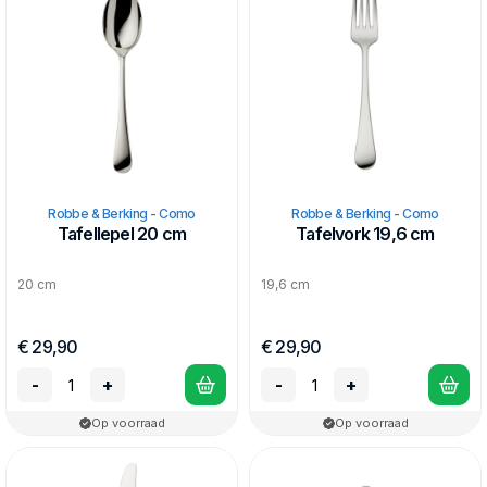
naam opgebouwd als marktleider in zilveren en verzilverde
bestekken en tafelaccessoires. Bestekmodellen van Robbe &
Berking onderscheiden zich door het doordachte design,
uitstekende kwaliteit, en langdurige levergarantie. Zowel de
zilveren als verzilverde bestekken, en de bestekken van 18/8
edelstaal hebben deze kenmerken.
Robbe & Berking - Como
Robbe & Berking - Como
Tafellepel 20 cm
Tafelvork 19,6 cm
20 cm
19,6 cm
€ 29,90
€ 29,90
-
+
-
+
Op voorraad
Op voorraad