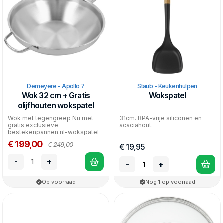
Demeyere - Apollo 7
Staub - Keukenhulpen
Wok 32 cm + Gratis
Wokspatel
olijfhouten wokspatel
Wok met tegengreep Nu met
31cm. BPA-vrije siliconen en
gratis exclusieve
acaciahout.
bestekenpannen.nl-wokspatel
van olijfhout!
€ 199,00
€ 249,00
€ 19,95
-
+
-
+
Op voorraad
Nog 1 op voorraad