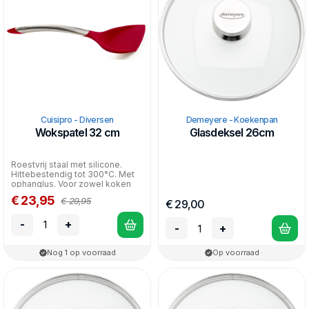
Cuisipro - Diversen
Demeyere - Koekenpan
Wokspatel 32 cm
Glasdeksel 26cm
Roestvrij staal met silicone.
Hittebestendig tot 300°C. Met
ophanglus. Voor zowel koken
als serveren.
€ 23,95
€ 29,95
€ 29,00
-
+
-
+
Nog 1 op voorraad
Op voorraad