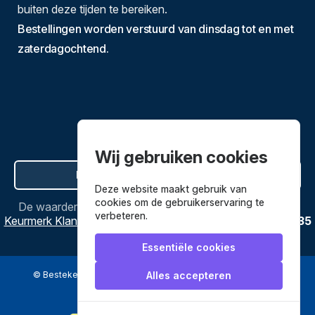
buiten deze tijden te bereiken.
Bestellingen worden verstuurd van dinsdag tot en met
zaterdagochtend.
Wij gebruiken cookies
Hier de overeenkomst ontbinden
Deze website maakt gebruik van
cookies om de gebruikerservaring te
De waardering van
Bestekenpannen.nl
bij
Webwinkel
verbeteren.
Keurmerk Klantbeoordelingen
is
9.8
/
10
gebaseerd op
3635
reviews.
Essentiële cookies
© Bestekenpannen.nl 2026
een webshop van
Alles accepteren
Veilig betalen met