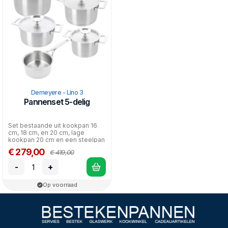
deksels sluiten precies af, zodat er zo min mogelijk warmte
verloren gaat. De rand van de pannen minimaliseert morsen
met afgieten.
Maar ook het design van deze serie is bijzonder. Het is echt
een plaatje om te zien. Kijk maar naar de leuke ronde knop op
de platte deksels, en de grote (maar niet te grote!) grepen.
Helemaal retro, maar dan met modern gebruiksgemak.
Geschikt voor de vaatwasser.
Demeyere - Lino 3
Pannenset 5-delig
Set bestaande uit kookpan 16
cm, 18 cm, en 20 cm, lage
kookpan 20 cm en een steelpan
16 cm zonder deksel.
€ 279,00
€ 419,00
-
+
Op voorraad