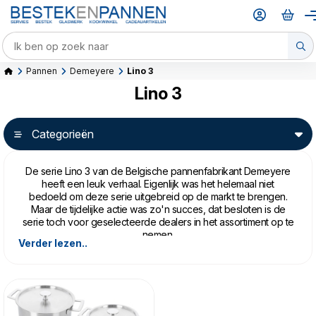
Pannen
Demeyere
Lino 3
Lino 3
Categorieën
De serie Lino 3 van de Belgische pannenfabrikant Demeyere
heeft een leuk verhaal. Eigenlijk was het helemaal niet
bedoeld om deze serie uitgebreid op de markt te brengen.
Maar de tijdelijke actie was zo'n succes, dat besloten is de
serie toch voor geselecteerde dealers in het assortiment op te
nemen.
Verder lezen..
Demeyere Lino 3 is een serie zonder poespas, maar voorzien
van een hoop vernuft. De drie-laags bodem geleidt de
warmte gelijkmatig door de hele pan. Alle pannen hebben een
maatverdeling aan de binnenkant. Ze zijn ontworpen om op
elke warmtebron te gebruiken, dus ook op inductie. De