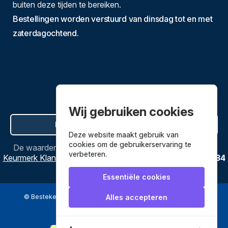
buiten deze tijden te bereiken.
Bestellingen worden verstuurd van dinsdag tot en met
zaterdagochtend.
Wij gebruiken cookies
Hier de overeenkomst ontbinden
Deze website maakt gebruik van
cookies om de gebruikerservaring te
De waardering van
Bestekenpannen.nl
bij
Webwinkel
verbeteren.
Keurmerk Klantbeoordelingen
is
9.8
/
10
gebaseerd op
3634
reviews.
Essentiële cookies
© Bestekenpannen.nl 2026
een webshop van
Alles accepteren
Veilig betalen met