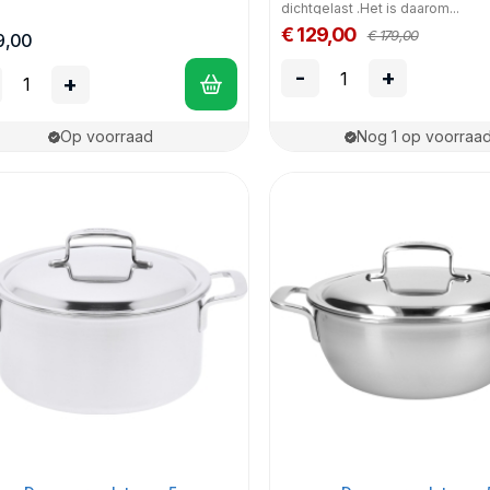
dichtgelast .Het is daarom...
€ 129,00
€ 179,00
9,00
-
+
+
Op voorraad
Nog 1 op voorraa