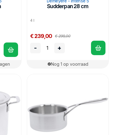
5
Demeyere - Intense 5
m
Sudderpan 28 cm
4 l
€ 239,00
€ 299,00
-
+
dagen
Nog 1 op voorraad