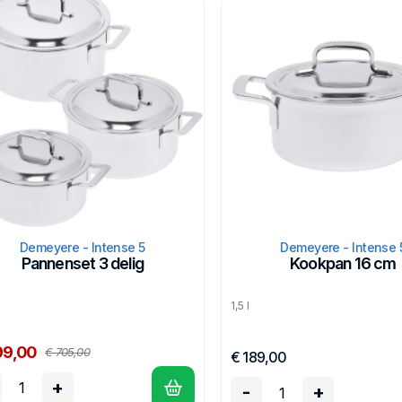
kelijk schoon te maken.
eyere maakt de Intense 5 serie in België, en geeft 30 jaar garantie.
Demeyere - Intense 5
Demeyere - Intense 
Pannenset 3 delig
Kookpan 16 cm
1,5 l
99,00
€ 705,00
€ 189,00
+
-
+