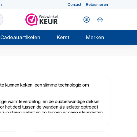
m
Contact
Retourneren
Cadeauartikelen
Kerst
Merken
s te kunnen koken, een slimme technologie om
atige warmteverdeling, en de dubbelwandige deksel
or het deel tussen de wanden als isolator optreedt
ijn stevig gelast en zo kunnen er geen etensresten
samen doet water sneller koken, en zorgen dat je
afwerking houdt de pan blijvend zilverwit, en