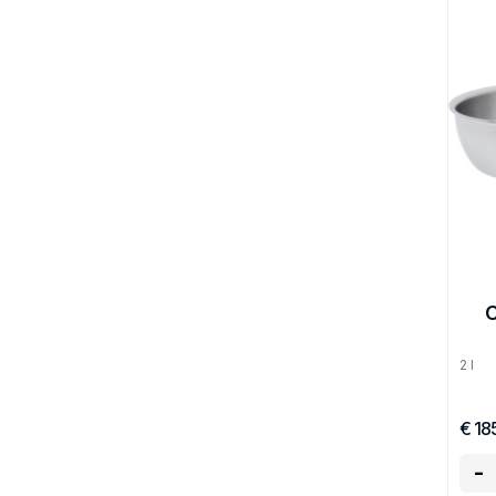
C
2 l
€ 18
-