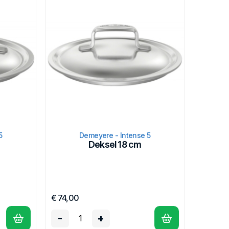
5
Demeyere - Intense 5
Deksel 18 cm
€ 74,00
-
+