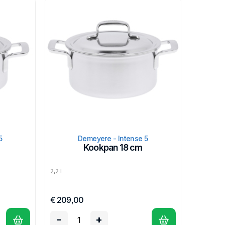
5
Demeyere - Intense 5
Kookpan 18 cm
2,2 l
€ 209,00
-
+