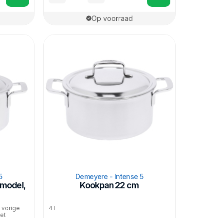
Op voorraad
5
Demeyere - Intense 5
model,
Kookpan 22 cm
n vorige
4 l
iet