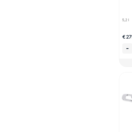
5,2 l
€ 27
-