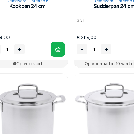
Demeyere - Intense 5
Demeyere - Intense 
Kookpan 24 cm
Sudderpan 24 c
3,3 l
9,00
€ 269,00
+
-
+
Op voorraad
Op voorraad in 10 werk