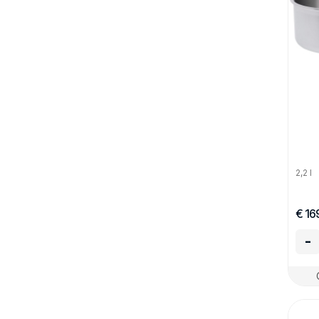
2,2 l
€ 16
-