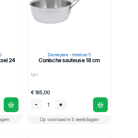
5
Demeyere - Intense 5
sel 24
Conische sauteuse 18 cm
1,5 l
€ 165,00
-
+
dagen
Op voorraad in 5 werkdagen