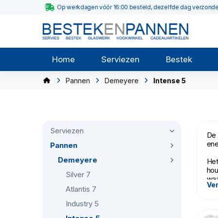
Op werkdagen vóór 16:00 besteld, dezelfde dag verzond
Home
Serviezen
Bestek
Pannen
Demeyere
Intense 5
Serviezen
De 
ene
Pannen
Demeyere
Het
hou
Silver 7
waa
Ver
tus
Atlantis 7
Industry 5
De 
het