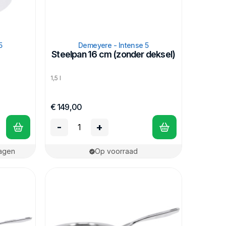
5
Demeyere - Intense 5
Steelpan 16 cm (zonder deksel)
1,5 l
€ 149,00
-
+
dagen
Op voorraad