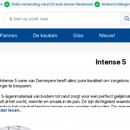
en
Gratis verzending vanaf 50 euro binnen Nederland
Winkel in Hillego
Pannen
De keuken
Glas
Nieuw!
Intense 5
Intense 5 serie van Demeyere heeft alles: pure kwaliteit om zorgeloo
rgie te besparen.
 5-lagenmateriaal van bodem tot rand zorgt voor een perfect gelijkm
dt al het vocht, warmte en smaak in de pan. Ze zijn dichtgelast waardo
rdoor het voedsel hierdoor langer warm worden gehouden. De grepen z
der lezen..
sen de pan en greep komen te zitten.
onverslaanbare combinatie van het meerlagenmateriaal en de deksels 
 gas of je inductieplaat veel minder hoog hoeft te zetten. De Silvinox® 