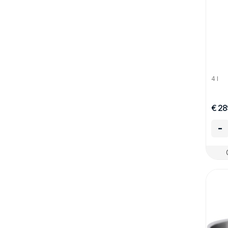
4 l
€ 28
-