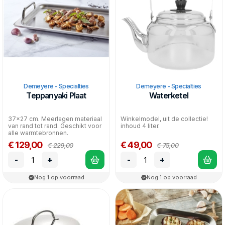
Demeyere - Specialties
Demeyere - Specialties
Teppanyaki Plaat
Waterketel
37x27 cm. Meerlagen materiaal
Winkelmodel, uit de collectie!
van rand tot rand. Geschikt voor
inhoud 4 liter.
alle warmtebronnen.
€ 129,00
€ 49,00
€ 229,00
€ 75,00
-
+
-
+
Nog 1 op voorraad
Nog 1 op voorraad