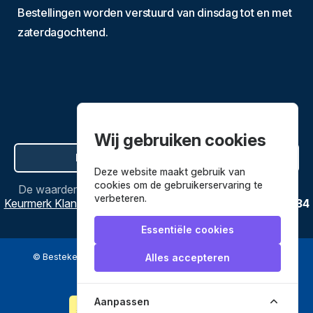
Bestellingen worden verstuurd van dinsdag tot en met
zaterdagochtend.
Wij gebruiken cookies
Hier de overeenkomst ontbinden
Deze website maakt gebruik van
cookies om de gebruikerservaring te
De waardering van
Bestekenpannen.nl
bij
Webwinkel
verbeteren.
Keurmerk Klantbeoordelingen
is
9.8
/
10
gebaseerd op
3634
reviews.
Essentiële cookies
© Bestekenpannen.nl 2026
een webshop van
Alles accepteren
Veilig betalen met
Aanpassen