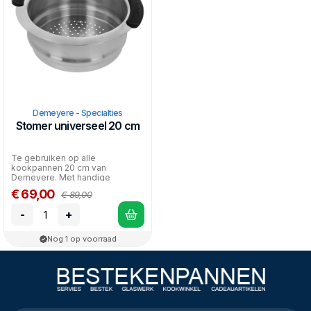
Demeyere - Specialties
Stomer universeel 20 cm
Te gebruiken op alle
kookpannen 20 cm van
Demeyere. Met handige
afdichtring die stoomverlies
€ 69,00
€ 89,00
tegengaat, e...
-
+
Nog 1 op voorraad