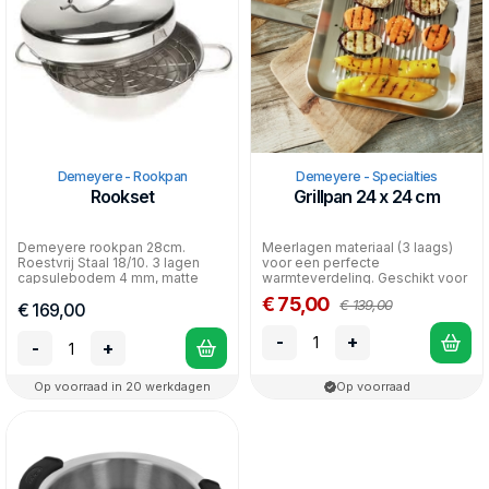
Demeyere - Rookpan
Demeyere - Specialties
Rookset
Grillpan 24 x 24 cm
Demeyere rookpan 28cm.
Meerlagen materiaal (3 laags)
Roestvrij Staal 18/10. 3 lagen
voor een perfecte
capsulebodem 4 mm, matte
warmteverdeling. Geschikt voor
afwerking - deksel blink...
alle warmtebronnen inclus...
€ 75,00
€ 139,00
€ 169,00
-
+
-
+
Op voorraad in 20 werkdagen
Op voorraad