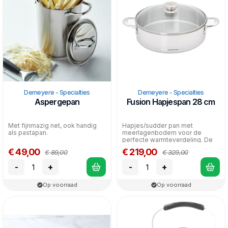
Demeyere - Specialties
Demeyere - Specialties
Aspergepan
Fusion Hapjespan 28 cm
Met fijnmazig net, ook handig
Hapjes/sudder pan met
als pastapan.
meerlagenbodem voor de
perfecte warmteverdeling. De
glazen deksel zorgt ervoor dat...
€ 49,00
€ 219,00
€ 89,00
€ 329,00
-
+
-
+
Op voorraad
Op voorraad