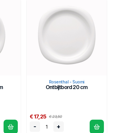
Rosenthal - Suomi
cm
Ontbijtbord 20 cm
€ 17,25
€ 23,50
-
+