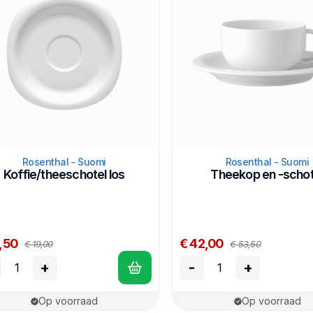
Rosenthal - Suomi
Rosenthal - Suomi
Koffie/theeschotel los
Theekop en -schot
,50
€ 42,00
€ 19,00
€ 53,50
+
-
+
Op voorraad
Op voorraad