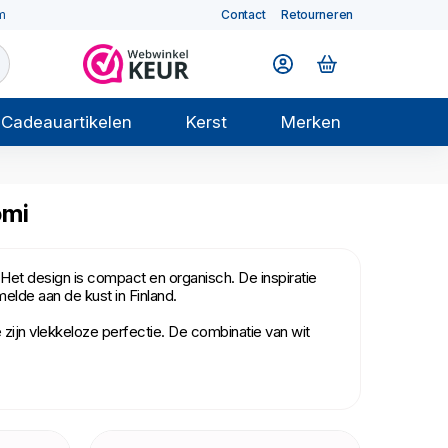
m
Contact
Retourneren
Cadeauartikelen
Kerst
Merken
omi
et design is compact en organisch. De inspiratie
lde aan de kust in Finland.
ijn vlekkeloze perfectie. De combinatie van wit
basis, zonder frutsels, en vele delen zijn multi-
 uitzondering van de metalen delen, ook in de