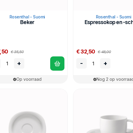
Rosenthal - Suomi
Rosenthal - Suomi
Beker
Espressokop en -sch
7,50
€ 32,50
€ 35,50
€ 48,00
+
-
+
Op voorraad
Nog 2 op voorraa