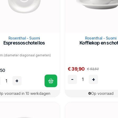
Rosenthal - Suomi
Rosenthal - Suomi
Espressoschotel los
Koffiekop en schot
cm (diameter diagonaal gemeten)
€ 39,90
€ 53,50
,50
-
+
+
Op voorraad in 10 werkdagen
Op voorraad