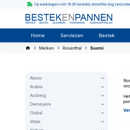
Op werkdagen vóór 16:00 besteld, dezelfde dag verzond
Home
Serviezen
Bestek
Merken
Rosenthal
Suomi
Alessi
Ros
voo
Arabia
Arzberg
Het
por
Demeyere
Ver
De 
Global
inz
Iittala
Ros