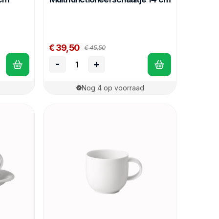
€ 39,50
€ 45,50
-
+
Nog 4 op voorraad