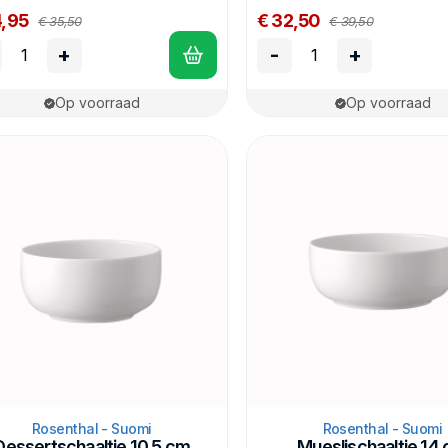
4,95
€ 32,50
€ 35,50
€ 39,50
+
-
+
Op voorraad
Op voorraad
Rosenthal - Suomi
Rosenthal - Suomi
Dessertschaaltje 10,5 cm
Mueslischaaltje 14