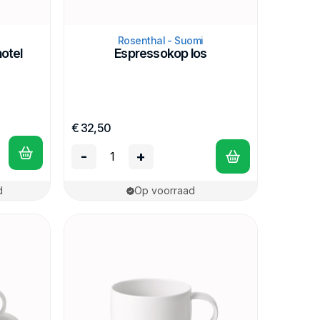
Rosenthal - Suomi
otel
Espressokop los
€ 32,50
-
+
d
Op voorraad