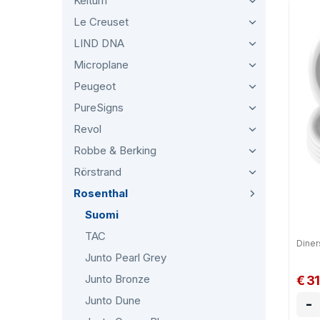
Keltum
mag
Le Creuset
LIND DNA
Microplane
Peugeot
PureSigns
Revol
Robbe & Berking
Rörstrand
Rosenthal
Suomi
TAC
Diner
Junto Pearl Grey
Junto Bronze
€ 3
Junto Dune
-