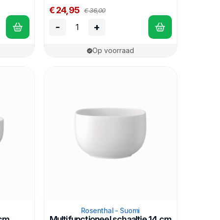
€ 24,95
€ 36,00
-
+
Op voorraad
Rosenthal - Suomi
 cm
Multifunctioneel schaaltje 14 cm