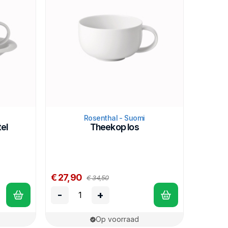
Rosenthal - Suomi
el
Theekop los
€ 27,90
€ 34,50
-
+
Op voorraad