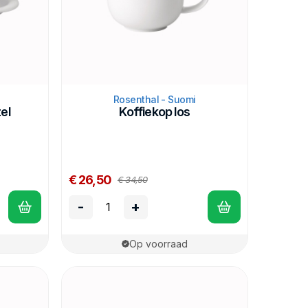
Rosenthal - Suomi
el
Koffiekop los
€ 26,50
€ 34,50
-
+
Op voorraad