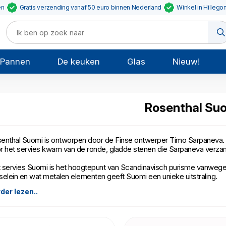
en
Gratis verzending vanaf 50 euro binnen Nederland
Winkel in Hillego
Pannen
De keuken
Glas
Nieuw!
Rosenthal Su
enthal Suomi is ontworpen door de Finse ontwerper Timo Sarpaneva. H
r het servies kwam van de ronde, gladde stenen die Sarpaneva verzame
 servies Suomi is het hoogtepunt van Scandinavisch purisme vanwege z
selein en wat metalen elementen geeft Suomi een unieke uitstraling.
der lezen..
individuele onderdelen van het servies zijn teruggebracht naar alleen de 
etbaar.
enthal Suomi is gemaakt van porselein, en kan in de vaatwasser en met