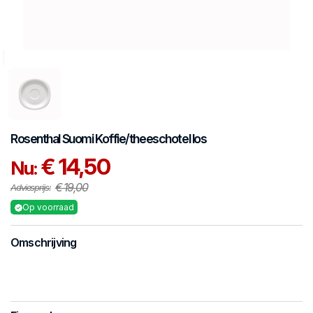
Rosenthal
Suomi
Koffie/theeschotel los
€ 14,50
Nu:
€ 19,00
Adviesprijs:
Op voorraad
Omschrijving