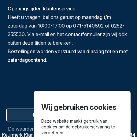
Openingstijden klantenservice
:
Heeft u vragen, bel ons gerust op maandag t/m
zaterdag van 10:00-17:00 op 071-5140892 of 0252-
255530. Via e-mail en het contactformulier zijn wij ook
buiten deze tijden te bereiken.
Bestellingen worden verstuurd van dinsdag tot en met
zaterdagochtend.
Wij gebruiken cookies
Hier de overeenkomst ontbinden
Deze website maakt gebruik van
cookies om de gebruikerservaring te
De waardering van
Bestekenpannen.nl
bij
Webwinkel
verbeteren.
Keurmerk Klantbeoordelingen
is
9.8
/
10
gebaseerd op
3634