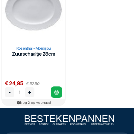
Rosenthal - Monbijou
Zuurschaaltje 28cm
€ 24,95
€ 52,50
-
+
Nog 2 op voorraad