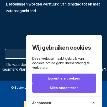
Bestellingen worden verstuurd van dinsdag tot en met
zaterdagochtend.
Wij gebruiken cookies
Hier de overeenkomst ontbinden
Deze website maakt gebruik van
cookies om de gebruikerservaring te
De waardering van
Bestekenpannen.nl
bij
Webwinkel
verbeteren.
Keurmerk Klantbeoordelingen
is
9.8
/
10
gebaseerd op
3634
reviews.
Essentiële cookies
© Bestekenpannen.nl 2026
een webshop van
Alles accepteren
Veilig betalen met
Aanpassen