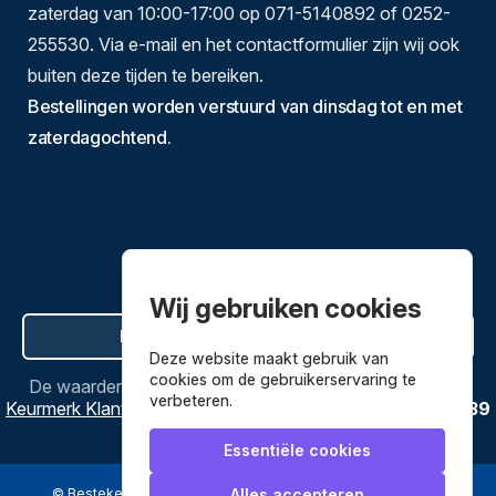
zaterdag van 10:00-17:00 op 071-5140892 of 0252-
255530. Via e-mail en het contactformulier zijn wij ook
buiten deze tijden te bereiken.
Bestellingen worden verstuurd van dinsdag tot en met
zaterdagochtend.
Wij gebruiken cookies
Hier de overeenkomst ontbinden
Deze website maakt gebruik van
cookies om de gebruikerservaring te
De waardering van
Bestekenpannen.nl
bij
Webwinkel
verbeteren.
Keurmerk Klantbeoordelingen
is
9.8
/
10
gebaseerd op
3639
reviews.
Essentiële cookies
© Bestekenpannen.nl 2026
een webshop van
Alles accepteren