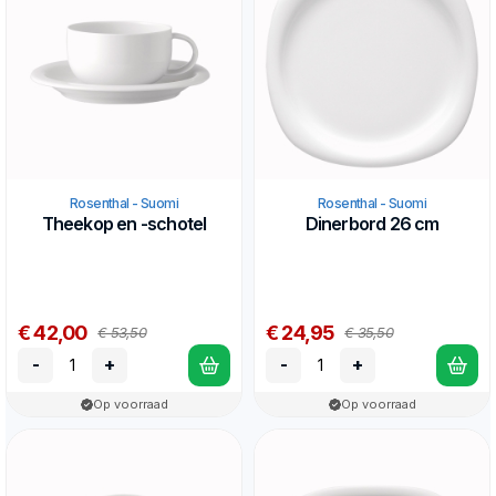
Rosenthal - Suomi
Rosenthal - Suomi
Theekop en -schotel
Dinerbord 26 cm
€ 42,00
€ 24,95
€ 53,50
€ 35,50
-
+
-
+
Op voorraad
Op voorraad