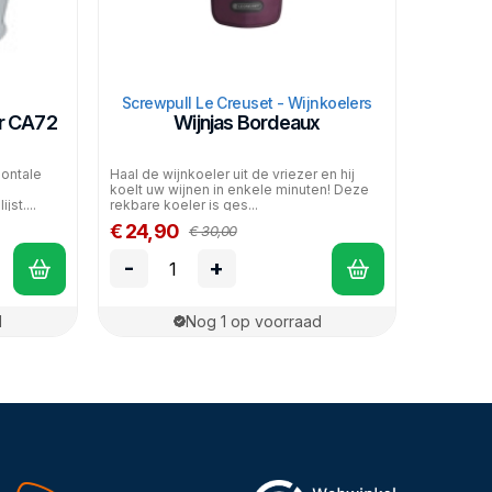
Screwpull Le Creuset - Wijnkoelers
r CA72
Wijnjas Bordeaux
ontale
Haal de wijnkoeler uit de vriezer en hij
koelt uw wijnen in enkele minuten! Deze
st....
rekbare koeler is ges...
€ 24,90
€ 30,00
-
+
d
Nog 1 op voorraad