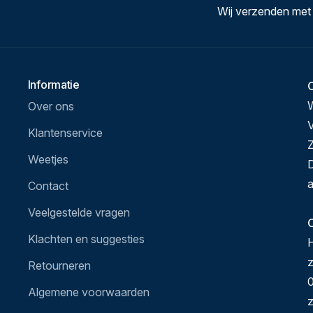
Wij verzenden met
Informatie
Over ons
V
Klantenservice
Z
Weetjes
D
a
Contact
Veelgestelde vragen
O
Klachten en suggesties
H
Retourneren
0
Algemene voorwaarden
z