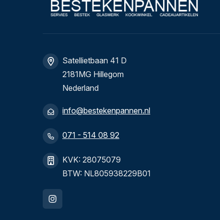
Satellietbaan 41 D
2181MG Hillegom
Nederland
info@bestekenpannen.nl
071 - 514 08 92
KVK: 28075079
BTW: NL805938229B01