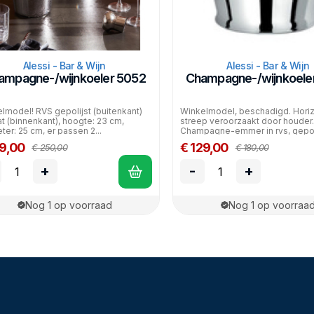
Alessi - Bar & Wijn
Alessi - Bar & Wijn
ampagne-/wijnkoeler 5052
Champagne-/wijnkoele
lmodel! RVS gepolijst (buitenkant)
Winkelmodel, beschadigd. Horiz
t (binnenkant), hoogte: 23 cm,
streep veroorzaakt door houder.
ter: 25 cm, er passen 2...
Champagne-emmer in rvs, gepolij
59,00
€ 129,00
€ 250,00
€ 180,00
+
-
+
Nog 1 op voorraad
Nog 1 op voorraa