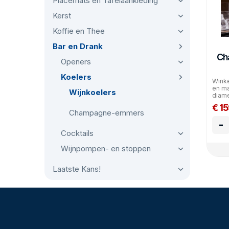
Placemats en Tafelaankleding
Kerst
Koffie en Thee
Bar en Drank
Ch
Openers
Koelers
Winke
en ma
Wijnkoelers
diame
€ 1
Champagne-emmers
-
Cocktails
Wijnpompen- en stoppen
Laatste Kans!