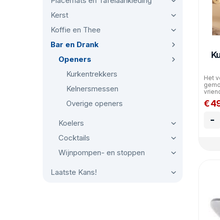
Placemats en Tafelaankleding
Kerst
Koffie en Thee
Bar en Drank
Ku
Openers
Kurkentrekkers
Het v
gemod
Kelnersmessen
vriend
€ 4
Overige openers
-
Koelers
Cocktails
Wijnpompen- en stoppen
Laatste Kans!