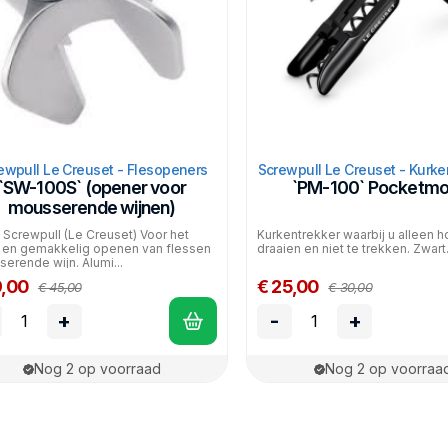
ewpull Le Creuset - Flesopeners
Screwpull Le Creuset - Kurke
`SW-100S` (opener voor
`PM-100` Pocketmo
mousserende wijnen)
 Screwpull (Le Creuset) Voor het
Kurkentrekker waarbij u alleen h
g en gemakkelig openen van flessen
draaien en niet te trekken. Zwart
erende wijn. Alumi...
9,00
€ 25,00
€ 45,00
€ 30,00
+
-
+
Nog 2 op voorraad
Nog 2 op voorraa