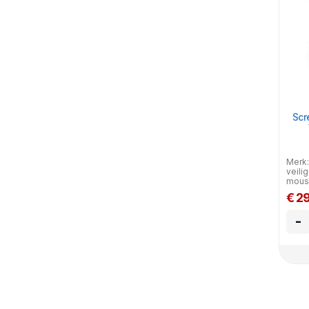
Scr
Merk:
veili
mouss
€ 2
-