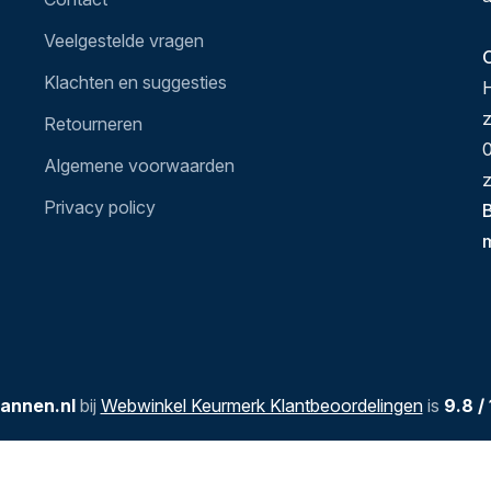
Veelgestelde vragen
O
Klachten en suggesties
H
Retourneren
0
Algemene voorwaarden
z
Privacy policy
B
annen.nl
bij
Webwinkel Keurmerk Klantbeoordelingen
is
9.8
/
Hier de overeenkomst ontbinden