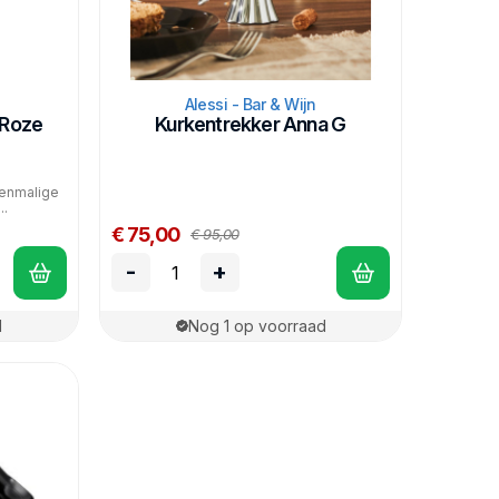
Alessi - Bar & Wijn
 Roze
Kurkentrekker Anna G
oenmalige
..
€ 75,00
€ 95,00
-
+
d
Nog 1 op voorraad