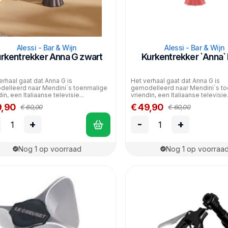
Alessi - Bar & Wijn
Alessi - Bar & Wijn
rkentrekker Anna G zwart
Kurkentrekker `Anna`
erhaal gaat dat Anna G is
Het verhaal gaat dat Anna G is
elleerd naar Mendini`s toenmalige
gemodelleerd naar Mendini`s t
in, een Italiaanse televisie...
vriendin, een Italiaanse televisie.
9,90
€ 49,90
€ 60,00
€ 60,00
+
-
+
Nog 1 op voorraad
Nog 1 op voorraa