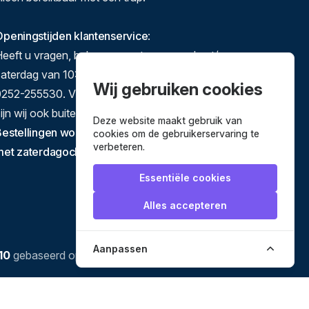
peningstijden klantenservice
:
eeft u vragen, bel ons gerust op maandag t/m
zaterdag van 10:00-17:00 op 071-5140892 of
Wij gebruiken cookies
252-255530. Via e-mail en het contactformulier
ijn wij ook buiten deze tijden te bereiken.
Deze website maakt gebruik van
estellingen worden verstuurd van dinsdag tot en
cookies om de gebruikerservaring te
verbeteren.
met zaterdagochtend.
Essentiële cookies
Alles accepteren
Aanpassen
10
gebaseerd op
3634
reviews.