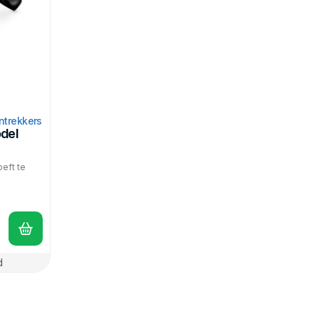
ntrekkers
del
oeft te
.
d