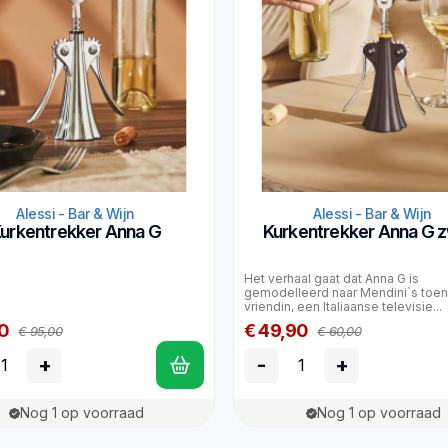
Alessi - Bar & Wijn
Alessi - Bar & Wijn
urkentrekker Anna G
Kurkentrekker Anna G 
Het verhaal gaat dat Anna G is
gemodelleerd naar Mendini`s toe
vriendin, een Italiaanse televisie...
0
€ 49,90
€ 95,00
€ 60,00
+
-
+
Nog 1 op voorraad
Nog 1 op voorraad