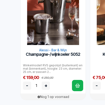
Alessi - Bar & Wijn
Champagne-/wijnkoeler 5052
K
Winkelmodel! RVS gepolijst (buitenkant) en
mat (binnenkant), hoogte: 23 cm, diameter:
25 cm, er passen 2...
€ 159,00
€ 75,0
€ 250,00
-
+
-
Nog 1 op voorraad