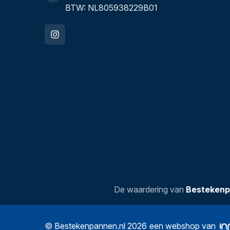
BTW: NL805938229B01
De waardering van
Bestekenp
© Bestekenpannen.nl 2026
een webshop van