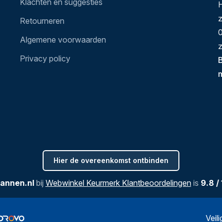
Klachten en suggesties
H
Retourneren
0
Algemene voorwaarden
z
Privacy policy
B
Hier de overeenkomst ontbinden
annen.nl
bij
Webwinkel Keurmerk Klantbeoordelingen
is
9.8
/
Veil