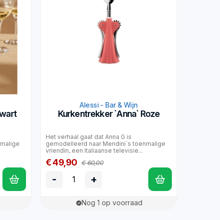
Alessi - Bar & Wijn
zwart
Kurkentrekker `Anna` Roze
Het verhaal gaat dat Anna G is
nmalige
gemodelleerd naar Mendini`s toenmalige
vriendin, een Italiaanse televisie...
€ 49,90
€ 60,00
-
+
Nog 1 op voorraad