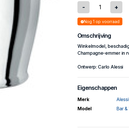
-
+
Nog 1 op voorraad
Omschrijving
Winkelmodel, beschadigd
Champagne-emmer in rvs
Ontwerp: Carlo Alessi
Eigenschappen
Merk
Alessi
Model
Bar &