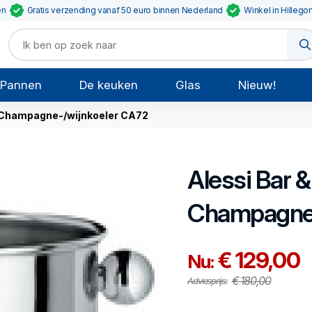
en
Gratis verzending vanaf 50 euro binnen Nederland
Winkel in Hillego
Pannen
De keuken
Glas
Nieuw!
Champagne-/wijnkoeler CA72
Alessi
Bar &
Champagne-
€ 129,00
Nu:
€ 180,00
Adviesprijs: