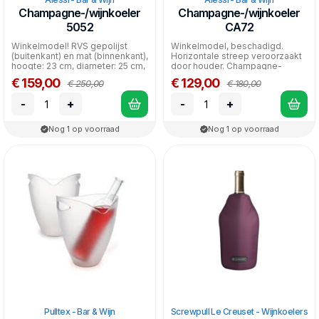
Champagne-/wijnkoeler
Champagne-/wijnkoeler
5052
CA72
Winkelmodel! RVS gepolijst
Winkelmodel, beschadigd.
(buitenkant) en mat (binnenkant),
Horizontale streep veroorzaakt
hoogte: 23 cm, diameter: 25 cm,
door houder. Champagne-
er passen 2...
emmer in rvs, gepolijst....
€ 159,00
€ 129,00
€ 250,00
€ 180,00
-
+
-
+
Nog 1 op voorraad
Nog 1 op voorraad
Pulltex - Bar & Wijn
Screwpull Le Creuset - Wijnkoelers