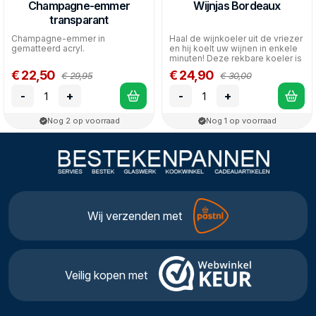
Champagne-emmer
Wijnjas Bordeaux
transparant
Champagne-emmer in
Haal de wijnkoeler uit de vriezer
gematteerd acryl.
en hij koelt uw wijnen in enkele
minuten! Deze rekbare koeler is
ges...
€ 22,50
€ 24,90
€ 29,95
€ 30,00
-
+
-
+
Nog 2 op voorraad
Nog 1 op voorraad
Wij verzenden met
Veilig kopen met