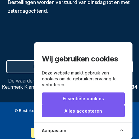
Bestellingen worden verstuurd van dinsdag tot en met
zaterdagochtend.
Wij gebruiken cookies
Hier de overeenkomst ontbinden
Deze website maakt gebruik van
cookies om de gebruikerservaring te
De waardering van
Bestekenpannen.nl
bij
Webwinkel
verbeteren.
Keurmerk Klantbeoordelingen
is
9.8
/
10
gebaseerd op
3634
reviews.
Essentiële cookies
© Bestekenpannen.nl 2026
een webshop van
Alles accepteren
Veilig betalen met
Aanpassen