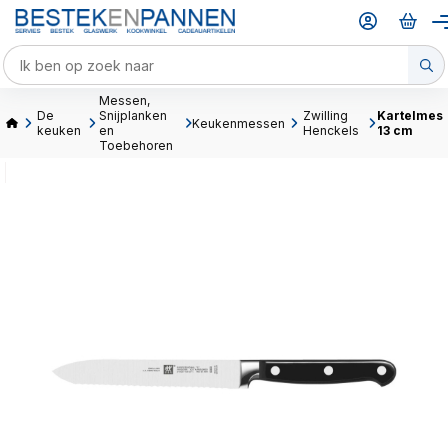
Messen,
De
Snijplanken
Zwilling
Kartelmes
Keukenmessen
keuken
en
Henckels
13 cm
Toebehoren