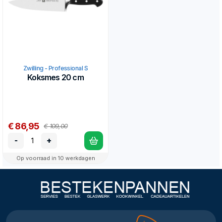
Zwilling - Professional S
Koksmes 20 cm
€ 86,95
€ 109,00
-
+
Op voorraad in 10 werkdagen