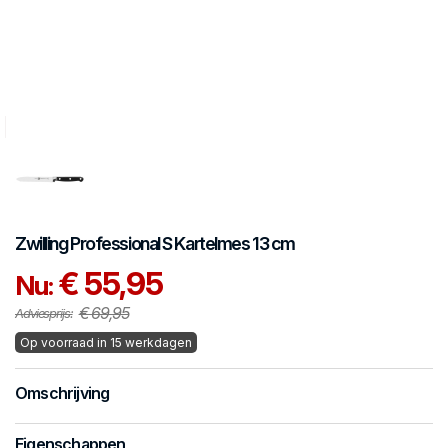
Zwilling
Professional S
Kartelmes 13 cm
€ 55,95
Nu:
€ 69,95
Adviesprijs:
Op voorraad in 15 werkdagen
Omschrijving
Eigenschappen