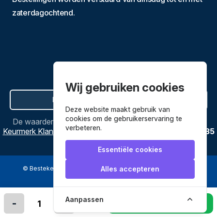
zaterdagochtend.
Wij gebruiken cookies
Hier de overeenkomst ontbinden
Deze website maakt gebruik van
cookies om de gebruikerservaring te
De waardering van
Bestekenpannen.nl
bij
Webwinkel
verbeteren.
Keurmerk Klantbeoordelingen
is
9.8
/
10
gebaseerd op
3635
reviews.
Essentiële cookies
© Bestekenpannen.nl 2026
een webshop van
Alles accepteren
Veilig betalen met
Aanpassen
-
+
In winkelmandje leggen