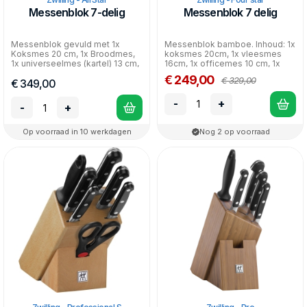
Messenblok 7-delig
Messenblok 7 delig
Messenblok gevuld met 1x
Messenblok bamboe. Inhoud: 1x
Koksmes 20 cm, 1x Broodmes,
koksmes 20cm, 1x vleesmes
1x universeelmes (kartel) 13 cm,
16cm, 1x officemes 10 cm, 1x
1x schil- en garnee...
broodmes 20cm, 1x ka...
€ 249,00
€ 329,00
€ 349,00
-
+
-
+
Op voorraad in 10 werkdagen
Nog 2 op voorraad