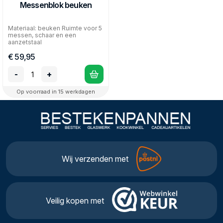
Messenblok beuken
Materiaal: beuken Ruimte voor 5
messen, schaar en een
aanzetstaal
€ 59,95
-
+
Op voorraad in 15 werkdagen
Wij verzenden met
Veilig kopen met