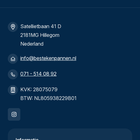
Satellietbaan 41 D
2181MG Hillegom
Nederland
info@bestekenpannen.nl
071 - 514 08 92
KVK: 28075079
BTW: NL805938229B01