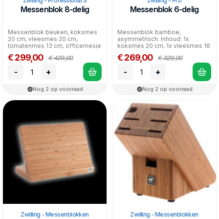
Zwilling - Professional S
Zwilling - Pro
Messenblok 8-delig
Messenblok 6-delig
Messenblok beuken, koksmes
Messenblok bamboe,
20 cm, vleesmes 20 cm,
asymmetrisch. Inhoud: 1x
tomatenmes 13 cm, officemesje
koksmes 20 cm, 1x vleesmes 16
10 cm, broodmes 20 cm, mu...
cm, 1x universeel mes, 1x schil...
€ 299,00
€ 269,00
€ 429,00
€ 329,00
-
+
-
+
Nog 2 op voorraad
Nog 2 op voorraad
Zwilling - Messenblokken
Zwilling - Messenblokken