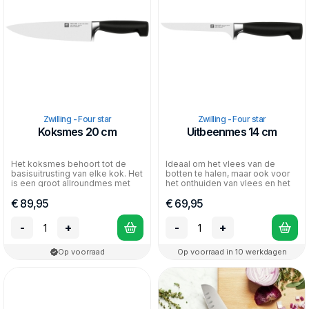
Zwilling - Four star
Zwilling - Four star
Koksmes 20 cm
Uitbeenmes 14 cm
Het koksmes behoort tot de
Ideaal om het vlees van de
basisuitrusting van elke kok. Het
botten te halen, maar ook voor
is een groot allroundmes met
het onthuiden van vlees en het
gladde snede. H...
verwijderen van...
€ 89,95
€ 69,95
-
+
-
+
Op voorraad
Op voorraad in 10 werkdagen