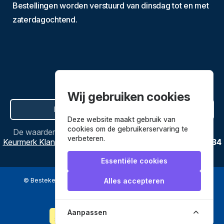
Bestellingen worden verstuurd van dinsdag tot en met
zaterdagochtend.
Wij gebruiken cookies
Hier de overeenkomst ontbinden
Deze website maakt gebruik van
cookies om de gebruikerservaring te
De waardering van
Bestekenpannen.nl
bij
Webwinkel
verbeteren.
Keurmerk Klantbeoordelingen
is
9.8
/
10
gebaseerd op
3634
reviews.
Essentiële cookies
© Bestekenpannen.nl 2026
een webshop van
Alles accepteren
Veilig betalen met
Aanpassen