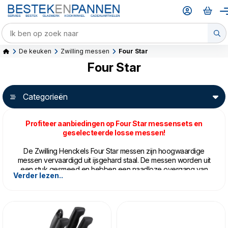
De keuken
Zwilling messen
Four Star
Four Star
Categorieën
Profiteer aanbiedingen op Four Star messensets en
geselecteerde losse messen!
De Zwilling Henckels Four Star messen zijn hoogwaardige
messen vervaardigd uit ijsgehard staal. De messen worden uit
een stuk gesmeed en hebben een naadloze overgang van
Verder lezen..
krop naar heft. Het kunststof heft is goed gevormd en geschikt
voor kleine en grote handen. Net als alle messen van Zwilling
Henckels is de serie Four Star van een hoogwaardige kwaliteit
en gemaakt om een leven lang mee te gaan.