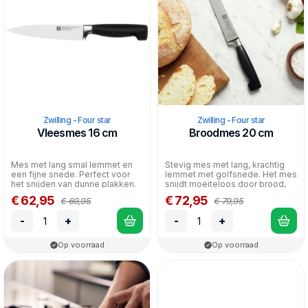
Zwilling - Four star
Zwilling - Four star
Vleesmes 16 cm
Broodmes 20 cm
Mes met lang smal lemmet en
Stevig mes met lang, krachtig
een fijne snede. Perfect voor
lemmet met golfsnede. Het mes
het snijden van dunne plakken.
snijdt moeiteloos door brood,
maar is ook ges...
€ 62,95
€ 72,95
€ 69,95
€ 79,95
-
+
-
+
Op voorraad
Op voorraad