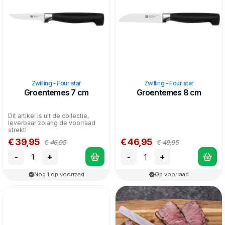
Zwilling - Four star
Zwilling - Four star
Groentemes 7 cm
Groentemes 8 cm
Dit artikel is uit de collectie,
leverbaar zolang de voorraad
strekt!
€ 39,95
€ 46,95
€ 46,95
€ 49,95
-
+
-
+
Nog 1 op voorraad
Op voorraad