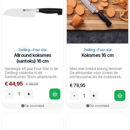
Zwilling - Four star
Zwilling - Four star
Allround koksmes
Koksmes 16 cm
(santoku) 16 cm
Vanwege 40 jaar Four Star in de
Mes met breed stevig lemmet.
Zwilling collectie is dit
De allrounder voor zowel de
Santokumes 16cm uitgebracht.
professional als de hobbykok.
Allroundmes uit d...
Voor het snijden v...
€ 44,95
€ 89,95
€ 78,95
-
+
-
+
Op voorraad
Op voorraad