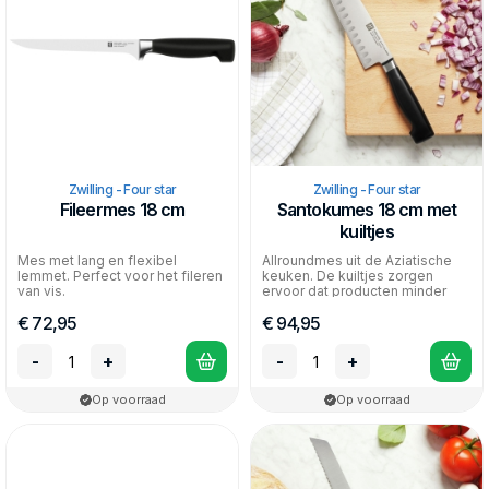
Zwilling - Four star
Zwilling - Four star
Fileermes 18 cm
Santokumes 18 cm met
kuiltjes
Mes met lang en flexibel
Allroundmes uit de Aziatische
lemmet. Perfect voor het fileren
keuken. De kuiltjes zorgen
van vis.
ervoor dat producten minder
aan het mes blijven...
€ 72,95
€ 94,95
-
+
-
+
Op voorraad
Op voorraad