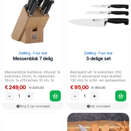
Zwilling - Four star
Zwilling - Four star
Messenblok 7 delig
3-delige set
Messenblok bamboe. Inhoud: 1x
Bestaand uit: 1x koksmes 200
koksmes 20cm, 1x vleesmes
mm 1x universeel mes (kartel)
16cm, 1x officemes 10 cm, 1x
130 mm 1x schil- en garneermes
broodmes 20cm, 1x ka...
100 mm
€ 249,00
€ 95,00
€ 329,00
€ 159,00
-
+
-
+
Nog 2 op voorraad
Op voorraad