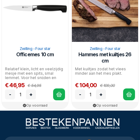
Zwilling - Four star
Zwilling - Four star
Officemes 10 cm
Hammes met kuiltjes 26
cm
Relatief klein, licht en veelzijdig
Met kuiltjes zodat het vlees
mesje met een spits, smal
minder aan het mes plakt.
lemmet. Voor het snijden en
garneren van gr...
€ 46,95
€ 104,00
€ 54,95
€ 109,00
-
+
-
+
Op voorraad
Op voorraad