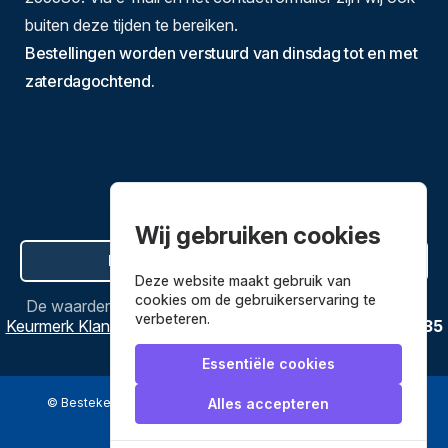
buiten deze tijden te bereiken.
Bestellingen worden verstuurd van dinsdag tot en met
zaterdagochtend.
Wij gebruiken cookies
Hier de overeenkomst ontbinden
Deze website maakt gebruik van
cookies om de gebruikerservaring te
De waardering van
Bestekenpannen.nl
bij
Webwinkel
verbeteren.
Keurmerk Klantbeoordelingen
is
9.8
/
10
gebaseerd op
3635
reviews.
Essentiële cookies
© Bestekenpannen.nl 2026
een webshop van
Alles accepteren