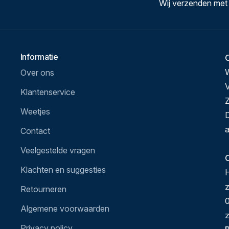
Wij verzenden met
Informatie
Over ons
V
Klantenservice
Z
Weetjes
D
a
Contact
Veelgestelde vragen
O
Klachten en suggesties
H
Retourneren
0
Algemene voorwaarden
z
Privacy policy