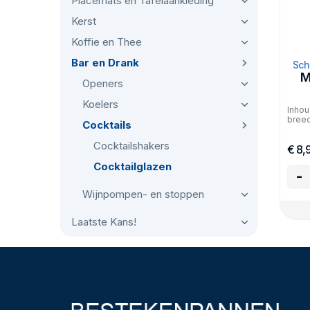
Placemats en Tafelaankleding
Kerst
Koffie en Thee
Bar en Drank
Sch
M
Openers
Koelers
Inhou
breed
Cocktails
Cocktailshakers
€ 8,
Cocktailglazen
-
Wijnpompen- en stoppen
Laatste Kans!