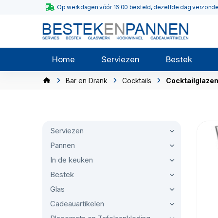
Op werkdagen vóór 16:00 besteld, dezelfde dag verzond
Home
Serviezen
Bestek
Bar en Drank
Cocktails
Cocktailglaze
Serviezen
Pannen
In de keuken
Bestek
Glas
Cadeauartikelen