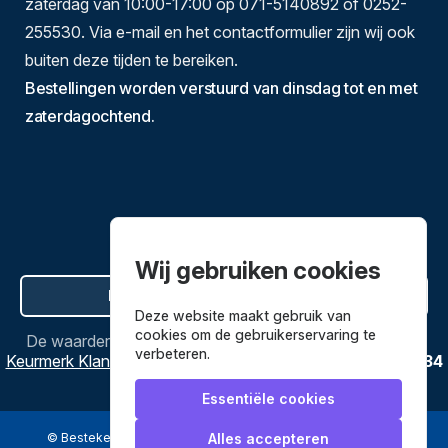
zaterdag van 10:00-17:00 op 071-5140892 of 0252-
255530. Via e-mail en het contactformulier zijn wij ook
buiten deze tijden te bereiken.
Bestellingen worden verstuurd van dinsdag tot en met
zaterdagochtend.
Wij gebruiken cookies
Hier de overeenkomst ontbinden
Deze website maakt gebruik van
cookies om de gebruikerservaring te
De waardering van
Bestekenpannen.nl
bij
Webwinkel
verbeteren.
Keurmerk Klantbeoordelingen
is
9.8
/
10
gebaseerd op
3634
reviews.
Essentiële cookies
© Bestekenpannen.nl 2026
een webshop van
Alles accepteren