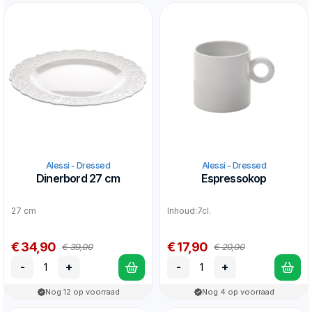
Alessi - Dressed
Alessi - Dressed
Dinerbord 27 cm
Espressokop
27 cm
Inhoud:7cl.
€ 34,90
€ 17,90
€ 39,00
€ 20,00
-
+
-
+
Nog 12 op voorraad
Nog 4 op voorraad