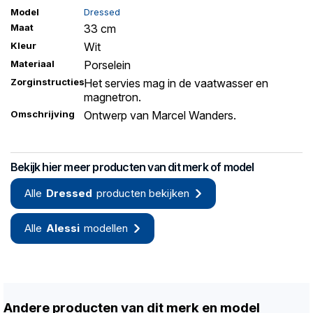
Model
Dressed
Maat
33 cm
Kleur
Wit
Materiaal
Porselein
Zorginstructies
Het servies mag in de vaatwasser en
magnetron.
Omschrijving
Ontwerp van Marcel Wanders.
Bekijk hier meer producten van dit merk of model
Alle
Dressed
producten bekijken
Alle
Alessi
modellen
Andere producten van dit merk en model