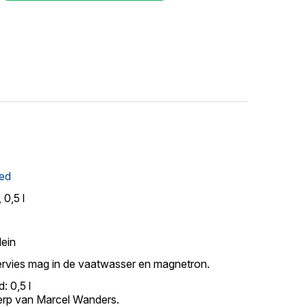
ed
 0,5 l
lein
ervies mag in de vaatwasser en magnetron.
: 0,5 l
rp van Marcel Wanders.