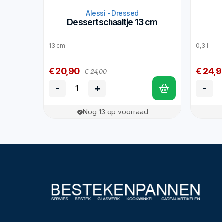
Alessi - Dressed
Dessertschaaltje 13 cm
13 cm
0,3 l
€ 20,90
€ 24,9
€ 24,00
-
+
-
Nog 13 op voorraad