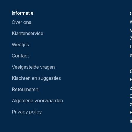
Informatie
Over ons
V
Klantenservice
Z
Weetjes
D
a
Contact
Veelgestelde vragen
O
Klachten en suggesties
H
Retourneren
0
Algemene voorwaarden
z
Privacy policy
B