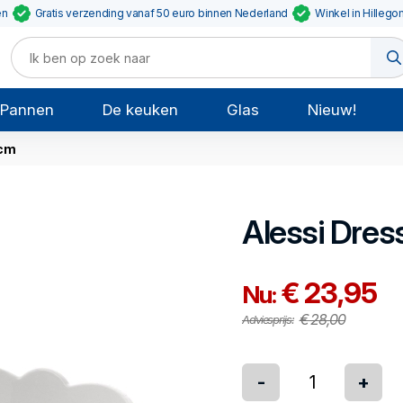
en
Gratis verzending vanaf 50 euro binnen Nederland
Winkel in Hillego
Pannen
De keuken
Glas
Nieuw!
 cm
Alessi
Dres
€ 23,95
Nu:
€ 28,00
Adviesprijs:
-
+