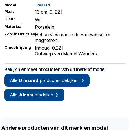
Model
Dressed
Maat
13 cm, 0, 22 l
Kleur
Wit
Materiaal
Porselein
Zorginstructies
Het servies mag in de vaatwasser en
magnetron.
Omschrijving
Inhoud: 0,22 l
Ontwerp van Marcel Wanders.
Bekijk hier meer producten van dit merk of model
Alle
Dressed
producten bekijken
Alle
Alessi
modellen
Andere producten van dit merk en model