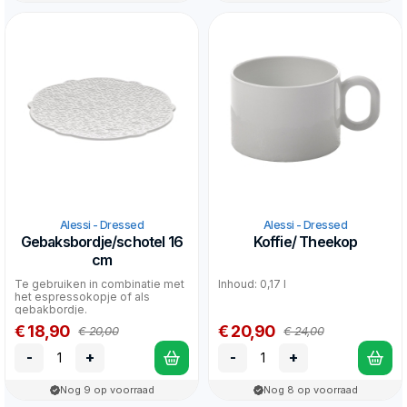
Alessi - Dressed
Alessi - Dressed
Gebaksbordje/schotel 16
Koffie/ Theekop
cm
Te gebruiken in combinatie met
Inhoud: 0,17 l
het espressokopje of als
gebakbordje.
€ 18,90
€ 20,90
€ 20,00
€ 24,00
-
+
-
+
Nog 9 op voorraad
Nog 8 op voorraad