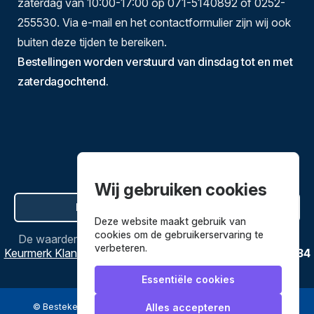
zaterdag van 10:00-17:00 op 071-5140892 of 0252-
255530. Via e-mail en het contactformulier zijn wij ook
buiten deze tijden te bereiken.
Bestellingen worden verstuurd van dinsdag tot en met
zaterdagochtend.
Wij gebruiken cookies
Hier de overeenkomst ontbinden
Deze website maakt gebruik van
cookies om de gebruikerservaring te
De waardering van
Bestekenpannen.nl
bij
Webwinkel
verbeteren.
Keurmerk Klantbeoordelingen
is
9.8
/
10
gebaseerd op
3634
reviews.
Essentiële cookies
© Bestekenpannen.nl 2026
een webshop van
Alles accepteren