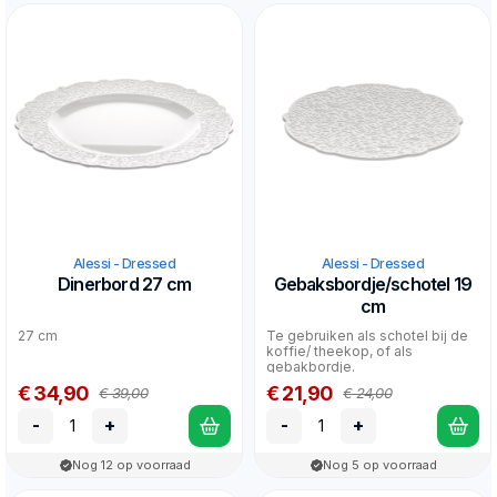
Alessi - Dressed
Alessi - Dressed
Dinerbord 27 cm
Gebaksbordje/schotel 19
cm
27 cm
Te gebruiken als schotel bij de
koffie/ theekop, of als
gebakbordje.
€ 34,90
€ 21,90
€ 39,00
€ 24,00
-
+
-
+
Nog 12 op voorraad
Nog 5 op voorraad