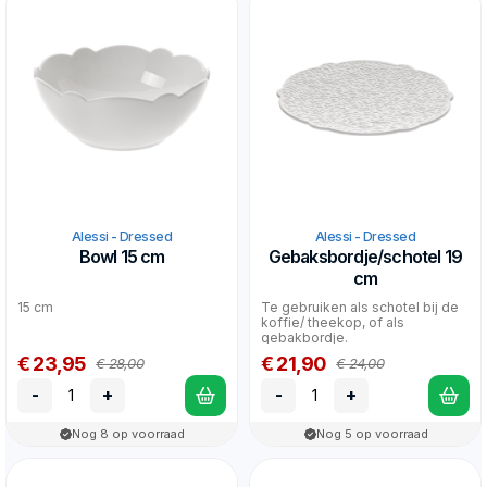
Alessi - Dressed
Alessi - Dressed
Bowl 15 cm
Gebaksbordje/schotel 19
cm
15 cm
Te gebruiken als schotel bij de
koffie/ theekop, of als
gebakbordje.
€ 23,95
€ 21,90
€ 28,00
€ 24,00
-
+
-
+
Nog 8 op voorraad
Nog 5 op voorraad