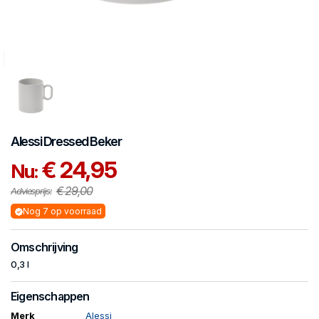
Alessi
Dressed
Beker
€ 24,95
Nu:
€ 29,00
Adviesprijs:
Nog 7 op voorraad
Omschrijving
0,3 l
Eigenschappen
Merk
Alessi