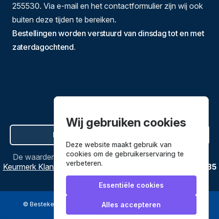
255530. Via e-mail en het contactformulier zijn wij ook
buiten deze tijden te bereiken.
Bestellingen worden verstuurd van dinsdag tot en met
zaterdagochtend.
Wij gebruiken cookies
Hier de overeenkomst ontbinden
Deze website maakt gebruik van
cookies om de gebruikerservaring te
De waardering van
Bestekenpannen.nl
bij
Webwinkel
verbeteren.
Keurmerk Klantbeoordelingen
is
9.8
/
10
gebaseerd op
3635
reviews.
Essentiële cookies
© Bestekenpannen.nl 2026
een webshop van
Alles accepteren