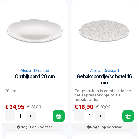
Alessi - Dressed
Alessi - Dressed
Ontbijtbord 20 cm
Gebaksbordje/schotel 16
cm
20 cm
Te gebruiken in combinatie met
het espressokopje of als
gebakbordje.
€ 24,95
€ 18,90
€ 28,00
€ 20,00
-
+
-
+
Nog 11 op voorraad
Nog 9 op voorraad