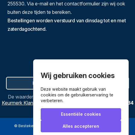
255530. Via e-mail en het contactformulier zijn wij ook
buiten deze tijden te bereiken.
Bestellingen worden verstuurd van dinsdag tot en met
zaterdagochtend.
Wij gebruiken cookies
Hier de overeenkomst ontbinden
Deze website maakt gebruik van
cookies om de gebruikerservaring te
De waardering van
Bestekenpannen.nl
bij
Webwinkel
verbeteren.
Keurmerk Klantbeoordelingen
is
9.8
/
10
gebaseerd op
3634
reviews.
Essentiële cookies
© Bestekenpannen.nl 2026
een webshop van
Alles accepteren