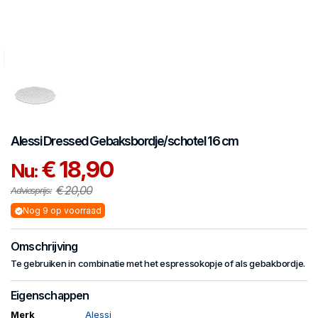
Alessi
Dressed
Gebaksbordje/schotel 16 cm
€ 18,90
Nu:
€ 20,00
Adviesprijs:
Nog 9 op voorraad
Omschrijving
Te gebruiken in combinatie met het espressokopje of als gebakbordje.
Eigenschappen
Merk
Alessi