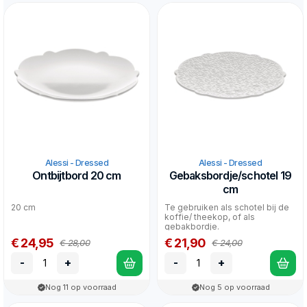
Alessi - Dressed
Alessi - Dressed
Ontbijtbord 20 cm
Gebaksbordje/schotel 19
cm
20 cm
Te gebruiken als schotel bij de
koffie/ theekop, of als
gebakbordje.
€ 24,95
€ 21,90
€ 28,00
€ 24,00
-
+
-
+
Nog 11 op voorraad
Nog 5 op voorraad