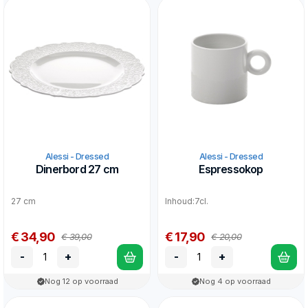
Alessi - Dressed
Alessi - Dressed
Dinerbord 27 cm
Espressokop
27 cm
Inhoud:7cl.
€ 34,90
€ 17,90
€ 39,00
€ 20,00
-
+
-
+
Nog 12 op voorraad
Nog 4 op voorraad