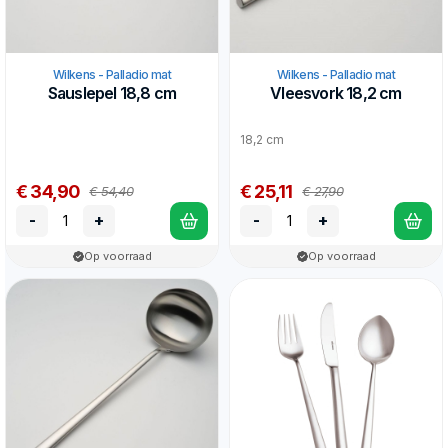
Wilkens - Palladio mat
Wilkens - Palladio mat
Sauslepel 18,8 cm
Vleesvork 18,2 cm
18,2 cm
€ 34,90
€ 25,11
€ 54,40
€ 27,90
-
+
-
+
Op voorraad
Op voorraad