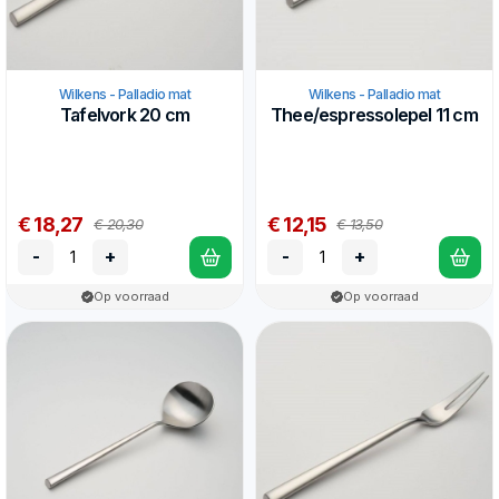
Wilkens - Palladio mat
Wilkens - Palladio mat
Tafelvork 20 cm
Thee/espressolepel 11 cm
€ 18,27
€ 12,15
€ 20,30
€ 13,50
-
+
-
+
Op voorraad
Op voorraad