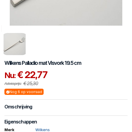
Wilkens
Palladio mat
Visvork 19.5 cm
€ 22,77
Nu:
€ 25,30
Adviesprijs:
Nog 6 op voorraad
Omschrijving
Eigenschappen
Merk
Wilkens