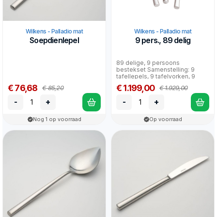
Wilkens - Palladio mat
Wilkens - Palladio mat
Soepdienlepel
9 pers., 89 delig
89 delige, 9 persoons
bestekset Samenstelling: 9
tafellepels, 9 tafelvorken, 9
tafelmessen, 9 dessertlepe...
€ 76,68
€ 1.199,00
€ 85,20
€ 1.929,00
-
+
-
+
Nog 1 op voorraad
Op voorraad