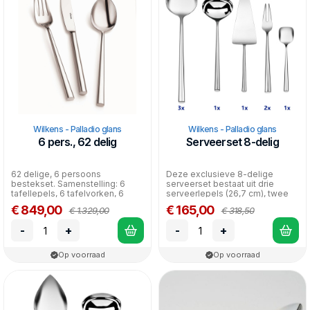
Wilkens - Palladio glans
Wilkens - Palladio glans
6 pers., 62 delig
Serveerset 8-delig
62 delige, 6 persoons
Deze exclusieve 8-delige
bestekset. Samenstelling: 6
serveerset bestaat uit drie
tafellepels, 6 tafelvorken, 6
serveerlepels (26,7 cm), twee
tafelmessen, 6 dessertlep...
serveervorkjes (18,2 c...
€ 849,00
€ 165,00
€ 1.329,00
€ 318,50
-
+
-
+
Op voorraad
Op voorraad