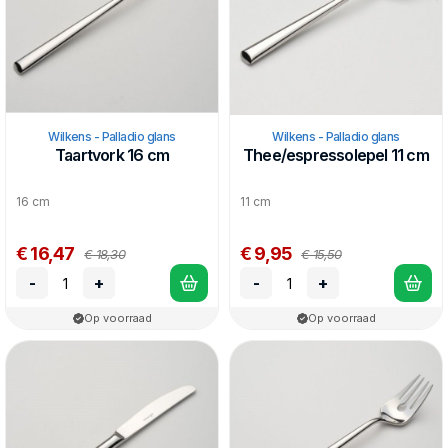
Wilkens - Palladio glans
Wilkens - Palladio glans
Taartvork 16 cm
Thee/espressolepel 11 cm
16 cm
11 cm
€ 16,47
€ 9,95
€ 18,30
€ 15,50
-
+
-
+
Op voorraad
Op voorraad