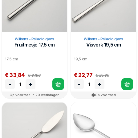
Wilkens - Palladio glans
Wilkens - Palladio glans
Fruitmesje 17,5 cm
Visvork 19,5 cm
17,5 cm
19,5 cm
€ 33,84
€ 22,77
€ 37,60
€ 25,30
-
+
-
+
Op voorraad in 20 werkdagen
Op voorraad