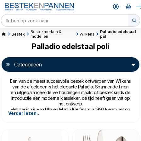
Bestekmerken &
Palladio edelstaal
Bestek
Wilkens
modellen
poli
Palladio edelstaal poli
Categorieën
Een van de meest succesvolle bestek ontwerpen van Wilkens
van de afgelopen is het elegante Palladio. Spannende lijnen
en uitgebalanceerde verhoudingen maakt dit bestek sinds de
introductie een moderne klassieker, de tijd heeft geen vat op
het ontwerp.
Het design is van Ulla en Martin Kaufman. In 1992 kwam het op
Verder lezen..
de markt en meteen dat jaar won het design een Red Dot
Award en de Design Plus Award.
Het Palladio is verkrijgbaar is een hoogglans gepolijste variant,
maar ook in een
gematteerde, satijnen uitvoering
.