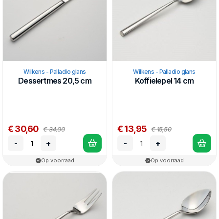
Wilkens - Palladio glans
Wilkens - Palladio glans
Dessertmes 20,5 cm
Koffielepel 14 cm
€ 30,60
€ 13,95
€ 34,00
€ 15,50
-
+
-
+
Op voorraad
Op voorraad