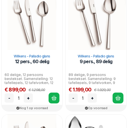
Wilkens - Palladio glans
Wilkens - Palladio glans
12 pers., 60 delig
9 pers., 89 delig
60 delige, 12 persoons
89 delige, 9 persoons
bestekset. Samenstelling: 12
bestekset. Samenstelling: 9
tafellepels, 12 tafelvorken, 12
tafellepels, 9 tafelvorken, 9
tafelmessen, 12 koffi...
tafelmessen, 9 dessertlep...
€ 899,00
€ 1.199,00
€ 1.298,00
€ 1.929,00
-
+
-
+
Nog 1 op voorraad
Op voorraad