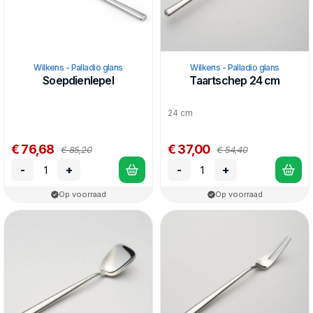
Wilkens - Palladio glans
Wilkens - Palladio glans
Soepdienlepel
Taartschep 24 cm
24 cm
€ 76,68
€ 37,00
€ 85,20
€ 54,40
-
+
-
+
Op voorraad
Op voorraad