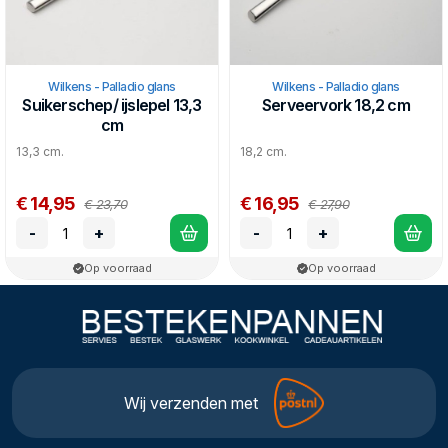
Wilkens - Palladio glans
Wilkens - Palladio glans
Suikerschep/ ijslepel 13,3
Serveervork 18,2 cm
cm
13,3 cm.
18,2 cm.
€ 14,95
€ 16,95
€ 23,70
€ 27,90
-
+
-
+
Op voorraad
Op voorraad
Wij verzenden met