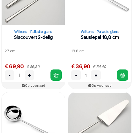
Wilkens - Palladio glans
Wilkens - Palladio glans
Slacouvert 2-delig
Sauslepel 18,8 cm
27 cm
18.8 cm
€ 69,90
€ 36,90
€ 86,80
€ 54,40
-
+
-
+
Op voorraad
Op voorraad