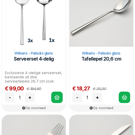
Wilkens - Palladio glans
Wilkens - Palladio glans
Serveerset 4-delig
Tafellepel 20,6 cm
Exclusieve 4-delige serveerset,
bestaande uit drie
serveerlepels 26,7 cm (ook
perfect voor salade!) en ee...
€ 99,00
€ 18,27
€ 184,60
€ 20,30
-
+
-
+
Op voorraad
Op voorraad