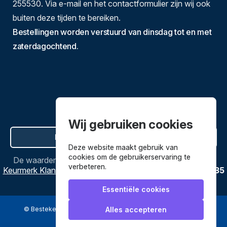
255530. Via e-mail en het contactformulier zijn wij ook
buiten deze tijden te bereiken.
Bestellingen worden verstuurd van dinsdag tot en met
zaterdagochtend.
Wij gebruiken cookies
Hier de overeenkomst ontbinden
Deze website maakt gebruik van
cookies om de gebruikerservaring te
De waardering van
Bestekenpannen.nl
bij
Webwinkel
verbeteren.
Keurmerk Klantbeoordelingen
is
9.8
/
10
gebaseerd op
3635
reviews.
Essentiële cookies
© Bestekenpannen.nl 2026
een webshop van
Alles accepteren