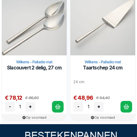
Wilkens - Palladio mat
Wilkens - Palladio mat
Slacouvert 2 delig, 27 cm
Taartschep 24 cm
24 cm
€ 78,12
€ 48,96
€ 86,80
€ 54,40
-
+
-
+
Op voorraad
Op voorraad