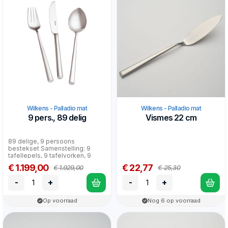
Wilkens - Palladio mat
Wilkens - Palladio mat
9 pers., 89 delig
Vismes 22 cm
89 delige, 9 persoons
bestekset Samenstelling: 9
tafellepels, 9 tafelvorken, 9
tafelmessen, 9 dessertlepe...
€ 1.199,00
€ 22,77
€ 1.929,00
€ 25,30
-
+
-
+
Op voorraad
Nog 6 op voorraad