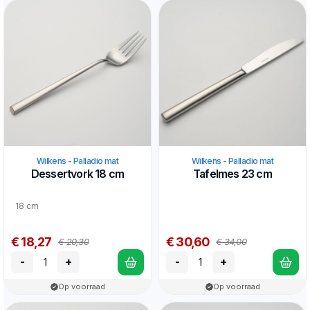
Wilkens - Palladio mat
Wilkens - Palladio mat
Dessertvork 18 cm
Tafelmes 23 cm
18 cm
€ 18,27
€ 30,60
€ 20,30
€ 34,00
-
+
-
+
Op voorraad
Op voorraad