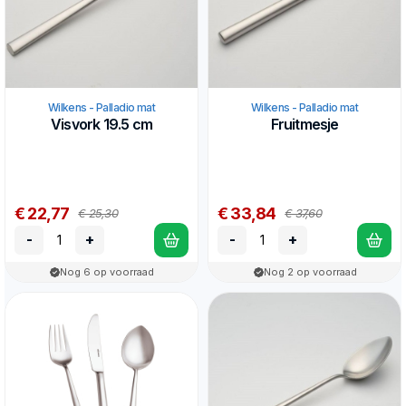
Wilkens - Palladio mat
Wilkens - Palladio mat
Visvork 19.5 cm
Fruitmesje
€ 22,77
€ 33,84
€ 25,30
€ 37,60
-
+
-
+
Nog 6 op voorraad
Nog 2 op voorraad