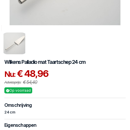
Wilkens
Palladio mat
Taartschep 24 cm
€ 48,96
Nu:
€ 54,40
Adviesprijs:
Op voorraad
Omschrijving
24 cm
Eigenschappen