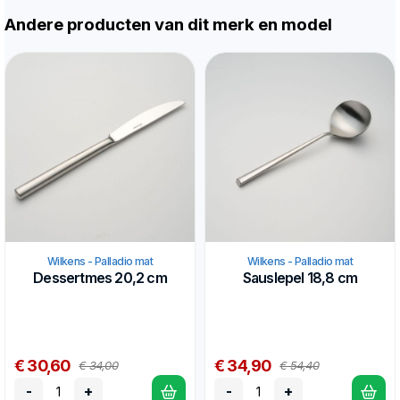
Andere producten van dit merk en model
Wilkens - Palladio mat
Wilkens - Palladio mat
Dessertmes 20,2 cm
Sauslepel 18,8 cm
€ 30,60
€ 34,90
€ 34,00
€ 54,40
-
+
-
+