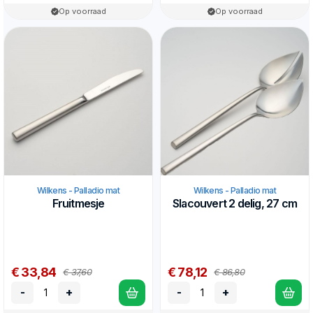
Op voorraad
Op voorraad
Wilkens - Palladio mat
Wilkens - Palladio mat
Fruitmesje
Slacouvert 2 delig, 27 cm
€ 33,84
€ 78,12
€ 37,60
€ 86,80
-
+
-
+