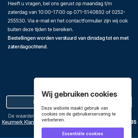
Heeft u vragen, bel ons gerust op maandag t/m
zaterdag van 10:00-17:00 op 071-5140892 of 0252-
255530. Via e-mail en het contactformulier zijn wij ook
buiten deze tijden te bereiken.
Bestellingen worden verstuurd van dinsdag tot en met
zaterdagochtend.
Wij gebruiken cookies
Hier de overeenkomst ontbinden
Deze website maakt gebruik van
cookies om de gebruikerservaring te
De waardering van
Bestekenpannen.nl
bij
Webwinkel
verbeteren.
Keurmerk Klantbeoordelingen
is
9.8
/
10
gebaseerd op
3635
reviews.
Essentiële cookies