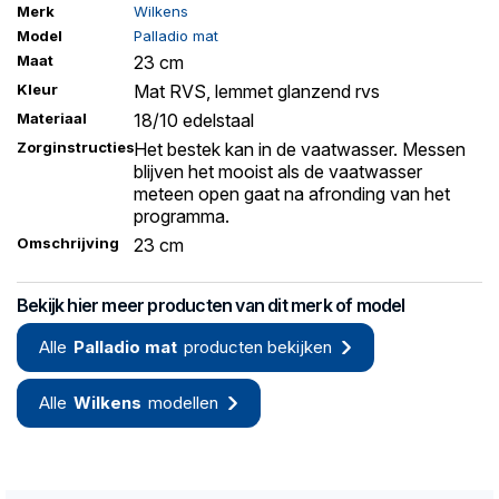
Merk
Wilkens
Model
Palladio mat
Maat
23 cm
Kleur
Mat RVS, lemmet glanzend rvs
Materiaal
18/10 edelstaal
Zorginstructies
Het bestek kan in de vaatwasser. Messen
blijven het mooist als de vaatwasser
meteen open gaat na afronding van het
programma.
Omschrijving
23 cm
Bekijk hier meer producten van dit merk of model
Alle
Palladio mat
producten bekijken
Alle
Wilkens
modellen