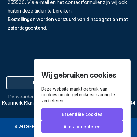
255530. Via e-mail en het contactformulier zijn wij ook
buiten deze tijden te bereiken.
Bestellingen worden verstuurd van dinsdag tot en met
zaterdagochtend.
Wij gebruiken cookies
Hier de overeenkomst ontbinden
Deze website maakt gebruik van
cookies om de gebruikerservaring te
De waardering van
Bestekenpannen.nl
bij
Webwinkel
verbeteren.
Keurmerk Klantbeoordelingen
is
9.8
/
10
gebaseerd op
3634
reviews.
Essentiële cookies
© Bestekenpannen.nl 2026
een webshop van
Alles accepteren