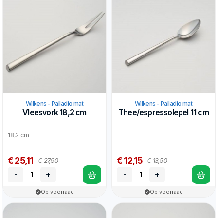
Wilkens - Palladio mat
Wilkens - Palladio mat
Vleesvork 18,2 cm
Thee/espressolepel 11 cm
18,2 cm
€ 25,11
€ 12,15
€ 27,90
€ 13,50
-
+
-
+
Op voorraad
Op voorraad