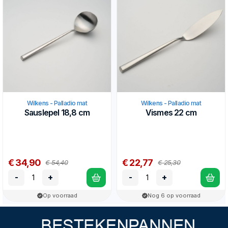
Wilkens - Palladio mat
Wilkens - Palladio mat
Sauslepel 18,8 cm
Vismes 22 cm
€ 34,90
€ 22,77
€ 54,40
€ 25,30
-
+
-
+
Op voorraad
Nog 6 op voorraad