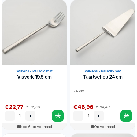
Wilkens - Palladio mat
Wilkens - Palladio mat
Visvork 19.5 cm
Taartschep 24 cm
24 cm
€ 22,77
€ 48,96
€ 25,30
€ 54,40
-
+
-
+
Nog 6 op voorraad
Op voorraad