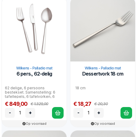
Wilkens - Palladio mat
Wilkens - Palladio mat
6 pers., 62-delig
Dessertvork 18 cm
62 delige, 6 persoons
18 cm
bestekset. Samenstelling: 6
tafellepels, 6 tafelvorken, 6
tafelmessen, 6 dessertlep...
€ 849,00
€ 18,27
€ 1.329,00
€ 20,30
-
+
-
+
Op voorraad
Op voorraad