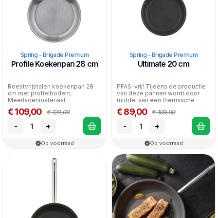
Spring - Brigade Premium
Spring - Brigade Premium
Profile Koekenpan 28 cm
Ultimate 20 cm
Roestvrijstalen koekenpan 28
PFAS-vrij! Tijdens de productie
cm met profielbodem.
van deze pannen wordt door
Meerlagenmateriaal.
middel van een thermische
Gelijkmatige warmteverdeling.
oppervlakte beh...
€ 109,00
€ 89,00
€ 129,00
€ 109,00
Gesch...
-
+
-
+
Op voorraad
Op voorraad