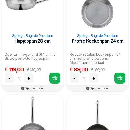
Spring - Brigade Premium
Spring - Brigade Premium
Hapjespan 28 cm
Profile Koekenpan 24 cm
Door zijn hoge rand (6,1 cm) is
Roestvrijstalen koekenpan 24
dit de perfecte hapjespan.
cm met profielbodem.
Meerlagenmateriaal.
Gelijkmatige warmteverdeling.
€ 119,00
€ 89,00
€ 139,00
€ 109,00
Gesch...
-
+
-
+
Op voorraad
Op voorraad