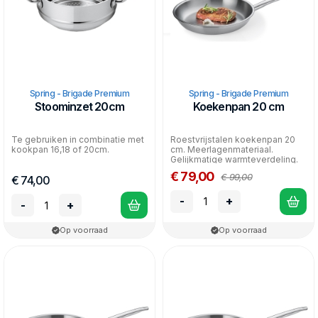
Spring - Brigade Premium
Spring - Brigade Premium
Stoominzet 20cm
Koekenpan 20 cm
Te gebruiken in combinatie met
Roestvrijstalen koekenpan 20
kookpan 16,18 of 20cm.
cm. Meerlagenmateriaal.
Gelijkmatige warmteverdeling.
Geschikt voor alle wa...
€ 79,00
€ 99,00
€ 74,00
-
+
-
+
Op voorraad
Op voorraad