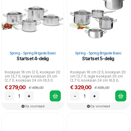
Met de Spring Brigade Basic pannen als basis heb je een set
in huis waarmee je jaren vooruit kunt! De pannen kunnen in de
vaatwasser, en kunnen gebruikt worden op elke warmtebron.
Spring - Spring Brigade Basic
Spring - Spring Brigade Basic
Startset 4-delig
Startset 5-delig
Kookpan 16 cm (2 l), kookpan 20
Kookpan 16 cm (2 l), kookpan 20
cm (3,7 l), lage kookpan 20 cm
cm (3,7 l), lage kookpan 20 cm
(2,7 l), kookpan 24 cm (6,5 l).
(2,7 l), kookpan 24 cm (6,5 l),
steelp...
€ 279,00
€ 329,00
€ 496,00
€ 595,00
-
+
-
+
Op voorraad
Op voorraad