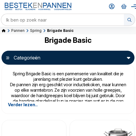
Pannen
Spring
Brigade Basic
Brigade Basic
Categorieën
Spring Brigade Basic is een pannenserie van kwaliteit die je
jarenlang met plezier kunt gebruiken.
De pannen zijn erg geschikt voor inductiekoken, maar kunnen
op elke warmtebron. Ze zijn voorzien van holle greepjes,
waardoor de handgreepjes koel blijven bij juist gebruik. Door
de handige glasdeksel kun je precies zien wat er in de pan
Verder lezen..
gebeurt. Alle pannen van de Brigade basic serie hebben ook
een maatverdeling in de pan. Het meerlagenmateriaal zorgt
voor optimale warmtegeleiding, van bodem tot de rand. Zo
breng je het water sneller aan de kook, en blijft de pan langer
op temperatuur. Het gas, of je inductieplaat, kan gerust een
standje zachter.