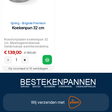
Spring - Brigade Premium
Koekenpan 32 cm
Roestvrijstalen koekenpan 32
cm. Meerlagenmateriaal.
Gelijkmatige warmteverdeling.
Geschikt voor alle war...
€ 139,00
€ 159,00
-
+
Op voorraad in 10 werkdagen
Wij verzenden met