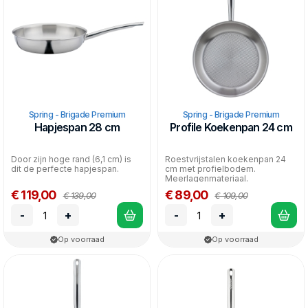
Spring - Brigade Premium
Spring - Brigade Premium
Hapjespan 28 cm
Profile Koekenpan 24 cm
Door zijn hoge rand (6,1 cm) is
Roestvrijstalen koekenpan 24
dit de perfecte hapjespan.
cm met profielbodem.
Meerlagenmateriaal.
Gelijkmatige warmteverdeling.
€ 119,00
€ 89,00
€ 139,00
€ 109,00
Gesch...
-
+
-
+
Op voorraad
Op voorraad