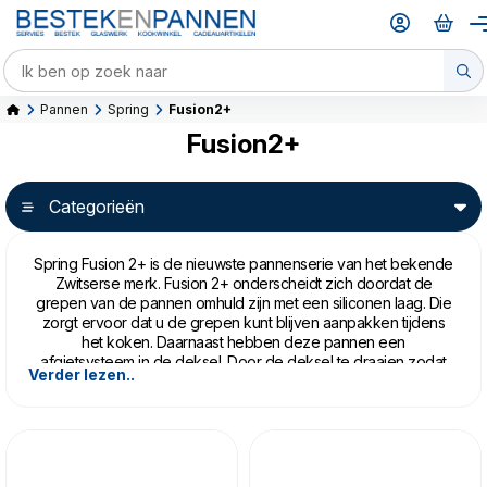
Pannen
Spring
Fusion2+
Fusion2+
Categorieën
Spring Fusion 2+ is de nieuwste pannenserie van het bekende
Zwitserse merk. Fusion 2+ onderscheidt zich doordat de
grepen van de pannen omhuld zijn met een siliconen laag. Die
zorgt ervoor dat u de grepen kunt blijven aanpakken tijdens
het koken. Daarnaast hebben deze pannen een
afgietsysteem in de deksel. Door de deksel te draaien zodat
Verder lezen..
de afgietgaatjes vooraan komen, giet u uw groenten of pasta
gemakkelijk af. De siliconen rand in de deksel zorgt ervoor dat
de deksel ook op zijn plaats blijft tijdens het afgieten.
Het meerlagenmateriaal zorgt voor optimale geleiding en
warmteverdeling, en is zeer energiezuing. Pannen van Srping