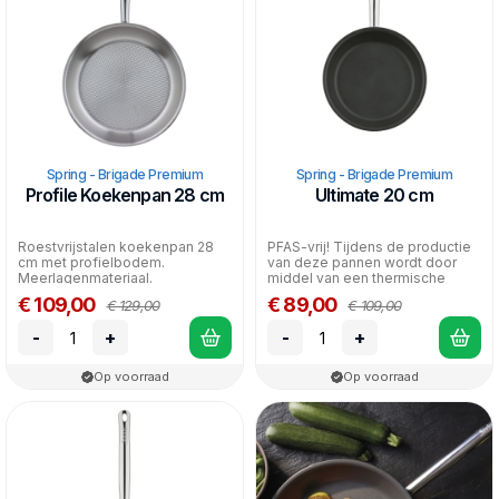
Spring - Brigade Premium
Spring - Brigade Premium
Profile Koekenpan 28 cm
Ultimate 20 cm
Roestvrijstalen koekenpan 28
PFAS-vrij! Tijdens de productie
cm met profielbodem.
van deze pannen wordt door
Meerlagenmateriaal.
middel van een thermische
Gelijkmatige warmteverdeling.
oppervlakte beh...
€ 109,00
€ 89,00
€ 129,00
€ 109,00
Gesch...
-
+
-
+
Op voorraad
Op voorraad