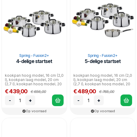
zijn geschikt voor alle warmtebronnen, inclusief inductie.
Uiteraard mogen de pannen in de vaatwasser.
Spring - Fusion2+
Spring - Fusion2+
4-delige startset
5-delige startset
kookpan hoog model, 16 cm (2,0
kookpan hoog model, 16 cm (2,0
l), kookpan laag model, 20 cm
l), kookpan laag model, 20 cm
(2,7 l), kookpan hoog model, 20
(2,7 l), kookpan hoog model, 20
cm (3,7 l)...
cm (3,7 l)...
€ 439,00
€ 489,00
€ 656,00
€ 765,00
-
+
-
+
Op voorraad
Op voorraad