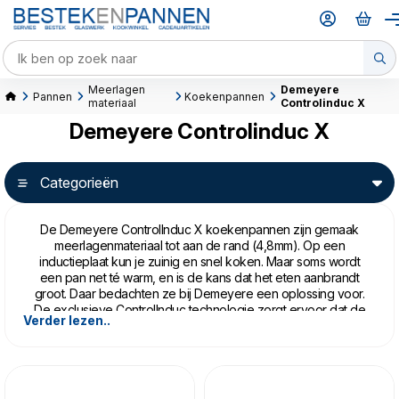
Meerlagen
Demeyere
Pannen
Koekenpannen
materiaal
Controlinduc X
Demeyere Controlinduc X
Categorieën
De Demeyere ControlInduc X koekenpannen zijn gemaak
meerlagenmateriaal tot aan de rand (4,8mm). Op een
inductieplaat kun je zuinig en snel koken. Maar soms wordt
een pan net té warm, en is de kans dat het eten aanbrandt
groot. Daar bedachten ze bij Demeyere een oplossing voor.
De exclusieve ControlInduc technologie zorgt ervoor dat de
Verder lezen..
pan vanaf 220 graden minder magnetisch wordt, en tot
maximaal 250 graden opwarmt. Dat zijn de ideale
temperaturen om mee te werken in een roestvrijstalen pan.
Boven de 250 verliest hij zijn magnetische kracht. Aanbranden
wordt bijna onmogelijk, en de magnetische kracht werkt