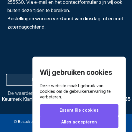
255530. Via e-mail en het contactformulier zijn wij ook
buiten deze tijden te bereiken.
Bestellingen worden verstuurd van dinsdag tot en met
zaterdagochtend.
Wij gebruiken cookies
Hier de overeenkomst ontbinden
Deze website maakt gebruik van
cookies om de gebruikerservaring te
De waardering van
Bestekenpannen.nl
bij
Webwinkel
verbeteren.
Keurmerk Klantbeoordelingen
is
9.8
/
10
gebaseerd op
3635
reviews.
Essentiële cookies
© Bestekenpannen.nl 2026
een webshop van
Alles accepteren