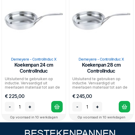
optimaal zuinig.
Gebruik de pannen uitsluitend op inductie.
Demeyere - ControlInduc X
Demeyere - ControlInduc X
Koekenpan 24 cm
Koekenpan 28 cm
ControlInduc
ControlInduc
Uitsluitend te gebruiken op
Uitsluitend te gebruiken op
inductie. Vervaardigd uit
inductie. Vervaardigd uit
meerlagen materiaal tot aan de
meerlagen materiaal tot aan de
rand (4,8mm). De pan...
rand (4,8mm). De pan...
€ 225,00
€ 245,00
-
+
-
+
Op voorraad in 10 werkdagen
Op voorraad in 10 werkdagen