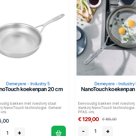
Demeyere - Industry 5
Demeyere - Industry 
noTouch koekenpan 20 cm
NanoTouch koekenpan
udig bakken met roestvrij staal
Eenvoudig bakken met roestvrij 
ij NanoTouch technologie. Geheel
dankzij NanoTouch technologie.
vrij.
PFAS-vrij.
€ 129,00
€ 165,00
5,00
-
+
+