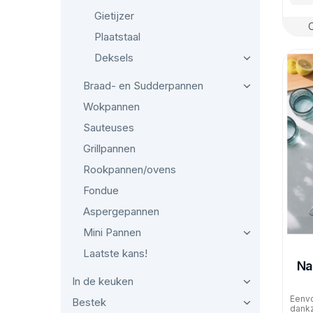
Gietijzer
Plaatstaal
Deksels
Braad- en Sudderpannen
Wokpannen
Sauteuses
Grillpannen
Rookpannen/ovens
Fondue
Aspergepannen
Mini Pannen
Laatste kans!
Na
In de keuken
Eenvo
Bestek
dankz