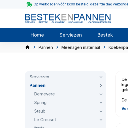
Op werkdagen vóór 16:00 besteld, dezelfde dag verzond
Home
Serviezen
Bestek
Pannen
Meerlagen materiaal
Koekenpa
Serviezen
De 
leg
Pannen
gel
Demeyere
De 
Spring
Ver
Staub
Le Creuset