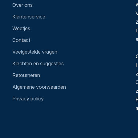
Over ons
V
Klantenservice
Z
Weetjes
D
a
Contact
Veelgestelde vragen
O
Klachten en suggesties
H
Retourneren
0
Algemene voorwaarden
z
Privacy policy
B