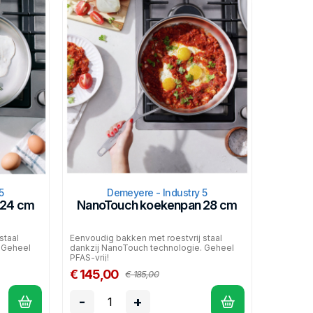
5
Demeyere - Industry 5
 24 cm
NanoTouch koekenpan 28 cm
staal
Eenvoudig bakken met roestvrij staal
 Geheel
dankzij NanoTouch technologie. Geheel
PFAS-vrij!
€ 145,00
€ 185,00
-
+