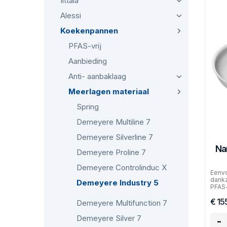
Iittala
Alessi
Koekenpannen
PFAS-vrij
Aanbieding
Anti- aanbaklaag
Meerlagen materiaal
Spring
Demeyere Multiline 7
Demeyere Silverline 7
Na
Demeyere Proline 7
Demeyere Controlinduc X
Eenvo
dankz
Demeyere Industry 5
PFAS-
€ 15
Demeyere Multifunction 7
Demeyere Silver 7
-