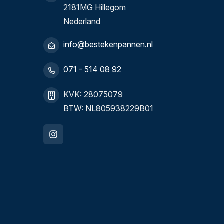
2181MG Hillegom
Nederland
info@bestekenpannen.nl
071 - 514 08 92
KVK: 28075079
BTW: NL805938229B01