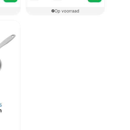
Op voorraad
5
m