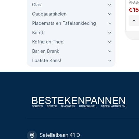
PFAS-
Glas
€ 1
Cadeauartikelen
-
Placemats en Tafelaankleding
Kerst
Koffie en Thee
Bar en Drank
Laatste Kans!
Satellietbaan 41 D