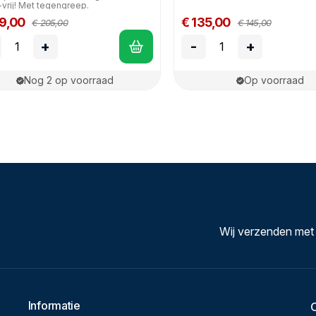
vrij! Met tegengreep.
59,00
€ 135,00
€ 205,00
€ 145,00
+
-
+
Nog 2 op voorraad
Op voorraad
Wij verzenden met
Informatie