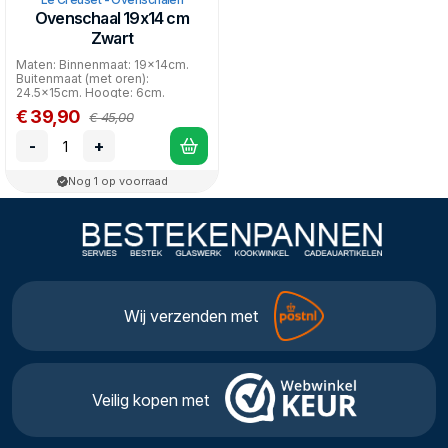
Ovenschaal 19x14 cm
Zwart
Maten: Binnenmaat: 19x14cm.
Buitenmaat (met oren):
24.5x15cm. Hoogte: 6cm.
Inhoud: 1.1ltr.
€ 39,90
€ 45,00
-
+
Nog 1 op voorraad
Wij verzenden met
Veilig kopen met