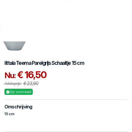
Iittala
Teema Parelgrijs
Schaaltje 15 cm
€ 16,50
Nu:
€ 23,90
Adviesprijs:
Op voorraad
Omschrijving
15 cm