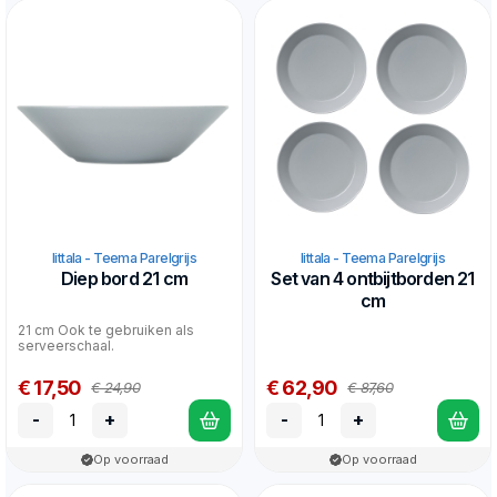
Iittala - Teema Parelgrijs
Iittala - Teema Parelgrijs
Diep bord 21 cm
Set van 4 ontbijtborden 21
cm
21 cm Ook te gebruiken als
serveerschaal.
€ 17,50
€ 62,90
€ 24,90
€ 87,60
-
+
-
+
Op voorraad
Op voorraad