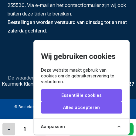
255530. Via e-mail en het contactformulier zijn wij ook
buiten deze tijden te bereiken.
Bestellingen worden verstuurd van dinsdag tot en met
zaterdagochtend.
Wij gebruiken cookies
Deze website maakt gebruik van
cookies om de gebruikerservaring te
De waardering van
Bestekenpannen.nl
bij
Webwinkel
verbeteren.
Keurmerk Klantbeoordelingen
is
9.8
/
10
gebaseerd op
3627
reviews.
Essentiële cookies
© Bestekenpannen.nl 2026
een webshop van
Alles accepteren
Veilig betalen met
Aanpassen
-
+
In winkelmandje leggen