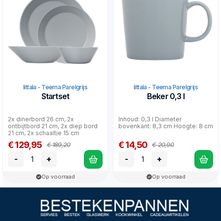
Iittala - Teema Parelgrijs
Iittala - Teema Parelgrijs
Startset
Beker 0,3 l
2x dinerbord 26 cm, 2x
Inhoud: 0,3 l Diameter
ontbijtbord 21 cm, 2x diep bord
bovenkant: 8,3 cm Hoogte: 8 cm
21 cm, 2x schaaltje 15 cm
€ 129,95
€ 14,50
€ 189,20
€ 20,90
-
+
-
+
Op voorraad
Op voorraad