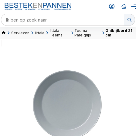
Iittala
Teema
Ontbijtbord 21
Serviezen
Iittala
Teema
Parelgrijs
cm