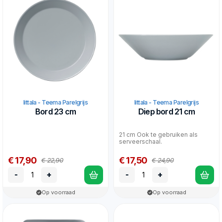
Iittala - Teema Parelgrijs
Iittala - Teema Parelgrijs
Bord 23 cm
Diep bord 21 cm
21 cm Ook te gebruiken als
serveerschaal.
€ 17,90
€ 17,50
€ 22,90
€ 24,90
-
+
-
+
Op voorraad
Op voorraad