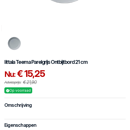
Iittala
Teema Parelgrijs
Ontbijtbord 21 cm
€ 15,25
Nu:
€ 21,90
Adviesprijs:
Op voorraad
Omschrijving
Eigenschappen