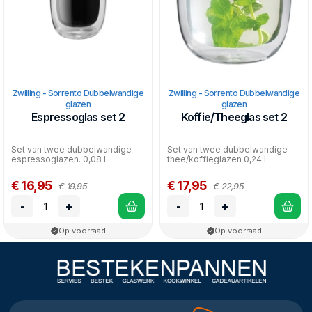
Zwilling - Sorrento Dubbelwandige
Zwilling - Sorrento Dubbelwandige
glazen
glazen
Espressoglas set 2
Koffie/Theeglas set 2
Set van twee dubbelwandige
Set van twee dubbelwandige
espressoglazen. 0,08 l
thee/koffieglazen 0,24 l
€ 16,95
€ 17,95
€ 19,95
€ 22,95
-
+
-
+
Op voorraad
Op voorraad