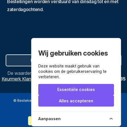
Bestellingen worden verstuurd van dinsdag tot en met
zaterdagochtend.
Wij gebruiken cookies
Hier de overeenkomst ontbinden
Deze website maakt gebruik van
cookies om de gebruikerservaring te
De waardering van
Bestekenpannen.nl
bij
Webwinkel
verbeteren.
Keurmerk Klantbeoordelingen
is
9.8
/
10
gebaseerd op
3635
reviews.
Essentiële cookies
© Bestekenpannen.nl 2026
een webshop van
Alles accepteren
Veilig betalen met
Aanpassen