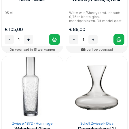
95 cl
Witte wijn/Sherrykaraf. Inhoud:
0,75ltr. Kristalglas,
mondgeblazen. Dit model gaat
uit de collectie, l...
€ 105,00
€ 89,00
-
+
-
+
Op voorraad in 15 werkdagen
Nog 1 op voorraad
Zwiesel 1872 - Hommage
Schott Zwiesel - Diva
Waterkaraf Glace
Decanteerkaraf 1 l