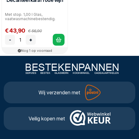
Decanteerkaraf rode wijn
Met stop. 1,00 l Glas,
vaatwasmachinebestendig.
€ 43,90
€ 56,90
-
+
Nog 1 op voorraad
Wij verzenden met
Veilig kopen met