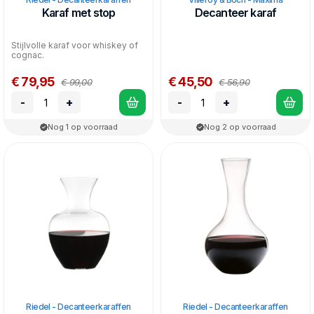
Karaf met stop
Decanteer karaf
Stijlvolle karaf voor whiskey of
cognac.
€ 79,95
€ 45,50
€ 99,00
€ 56,90
-
+
-
+
Nog 1 op voorraad
Nog 2 op voorraad
Riedel - Decanteerkaraffen
Riedel - Decanteerkaraffen