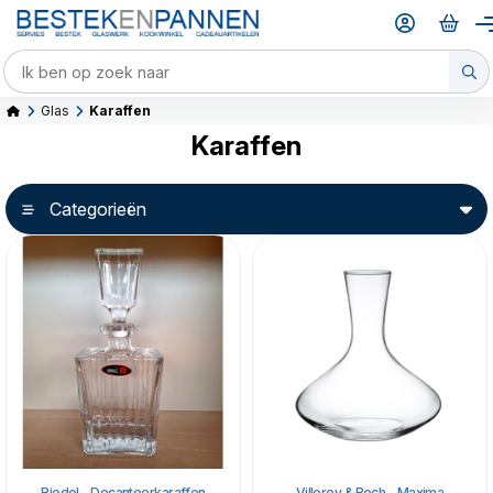
Glas
Karaffen
Karaffen
Categorieën
Riedel - Decanteerkaraffen
Villeroy & Boch - Maxima