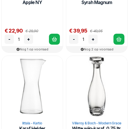
Apple NY
Syrah Magnum
€ 22,90
€ 39,95
€ 29,90
€ 49,95
-
+
-
+
Nog 1 op voorraad
Nog 2 op voorraad
Iittala - Kartio
Villeroy & Boch - Modern Grace
Karaf Helder
Witte wijn-karaf, 0,75 ltr.